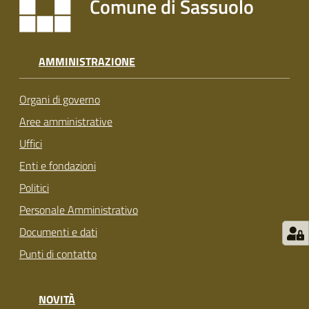
Comune di Sassuolo
s
i
t
S
AMMINISTRAZIONE
a
s
Organi di governo
s
u
Aree amministrative
o
Uffici
l
Enti e fondazioni
o
Politici
Tutti
Personale Amministrativo
gli
Documenti e dati
argomenti...
Punti di contatto
NOVITÀ
Seguici