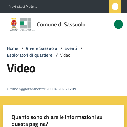
Vai al contenuto
Vai alla navigazione
Vai al footer
Provincia di Modena
Comune
Comune di Sassuolo
di
Sassuolo
Home
/
Vivere Sassuolo
/
Eventi
/
Esploratori di quartiere
/
Video
Amministrazione
Video
Novità
Ultimo aggiornamento
:
20-04-2026 15:09
Servizi
Vivere
Sassuolo
Quanto sono chiare le informazioni su
Menu selezionato
questa pagina?