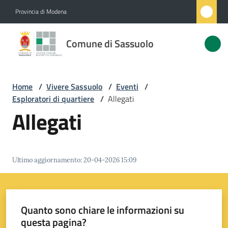
Vai al contenuto
Vai alla navigazione
Vai al footer
Provincia di Modena
Comune
Comune di Sassuolo
di
Sassuolo
Home
/
Vivere Sassuolo
/
Eventi
/
Esploratori di quartiere
/
Allegati
Amministrazione
Allegati
Novità
Ultimo aggiornamento
:
20-04-2026 15:09
Servizi
Vivere
Sassuolo
Quanto sono chiare le informazioni su
Menu selezionato
questa pagina?