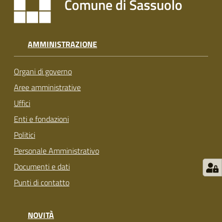
Comune di Sassuolo
s
i
t
S
AMMINISTRAZIONE
a
s
Organi di governo
s
u
Aree amministrative
o
Uffici
l
Enti e fondazioni
o
Politici
Tutti
Personale Amministrativo
gli
Documenti e dati
argomenti...
Punti di contatto
NOVITÀ
Seguici