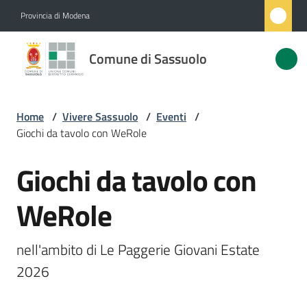
Vai al contenuto
Vai alla navigazione
Vai al footer
Provincia di Modena
Comune
Comune di Sassuolo
di
Sassuolo
Home
/
Vivere Sassuolo
/
Eventi
/
Giochi da tavolo con WeRole
Amministrazione
Giochi da tavolo con
Salta al contenuto
Novità
WeRole
Servizi
nell'ambito di Le Paggerie Giovani Estate 
Vivere
2026
Sassuolo
Menu selezionato