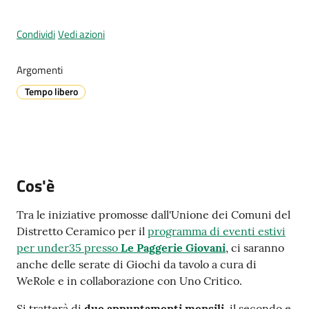
Condividi
Vedi azioni
A
Argomenti
l
l
Tempo libero
e
r
t
a
m
Cos'è
e
t
Tra le iniziative promosse dall'Unione dei Comuni del
e
Distretto Ceramico per il
programma di eventi estivi
o
per under35 presso
Le Paggerie Giovani
, ci saranno
anche delle serate di Giochi da tavolo a cura di
V
WeRole e in collaborazione con Uno Critico.
i
Si tratterà di
due appuntamenti mensili
, il secondo e