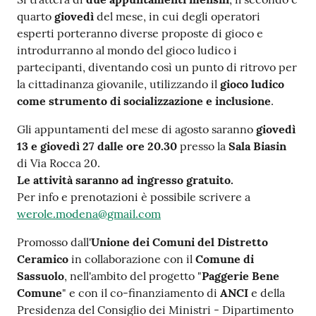
s
quarto
giovedì
del mese, in cui degli operatori
i
esperti porteranno diverse proposte di gioco e
t
introdurranno al mondo del gioco ludico i
S
partecipanti, diventando così un punto di ritrovo per
a
la cittadinanza giovanile, utilizzando il
gioco ludico
s
come strumento di socializzazione e inclusione
.
s
u
Gli appuntamenti del mese di agosto saranno
giovedì
o
13 e giovedì 27 dalle ore 20.30
presso la
Sala Biasin
l
di Via Rocca 20.
o
Le attività saranno ad ingresso gratuito.
Per info e prenotazioni è possibile scrivere a
Tutti
werole.modena@gmail.com
gli
Promosso dall'
Unione dei Comuni del Distretto
argomenti...
Ceramico
in collaborazione con il
Comune di
Sassuolo
, nell'ambito del progetto "
Paggerie Bene
Comune
" e con il co-finanziamento di
ANCI
e della
Seguici
Presidenza del Consiglio dei Ministri - Dipartimento