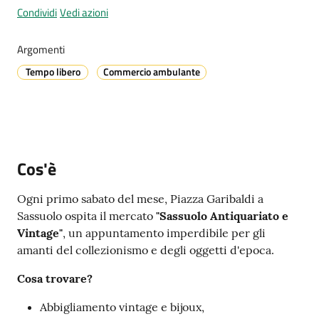
Condividi
Vedi azioni
Argomenti
A
Tempo libero
Commercio ambulante
l
l
e
r
t
a
Cos'è
m
e
Ogni primo sabato del mese, Piazza Garibaldi a
t
Sassuolo ospita il mercato
"Sassuolo Antiquariato e
e
Vintage"
, un appuntamento imperdibile per gli
o
amanti del collezionismo e degli oggetti d'epoca.
Cosa trovare?
V
i
Abbigliamento vintage e bijoux,