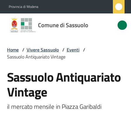
Vai al contenuto
Vai alla navigazione
Vai al footer
Provincia di Modena
Comune
Comune di Sassuolo
di
Sassuolo
Home
/
Vivere Sassuolo
/
Eventi
/
Sassuolo Antiquariato Vintage
Amministrazione
Sassuolo Antiquariato
Salta al contenuto
Novità
Vintage
Servizi
il mercato mensile in Piazza Garibaldi
Vivere
Sassuolo
Menu selezionato