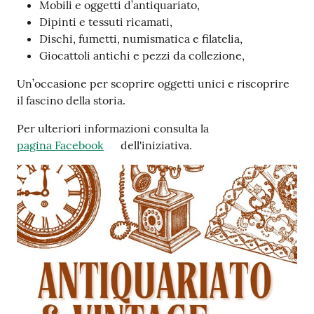
s
Mobili e oggetti d’antiquariato,
i
Dipinti e tessuti ricamati,
t
Dischi, fumetti, numismatica e filatelia,
S
Giocattoli antichi e pezzi da collezione,
a
Un’occasione per scoprire oggetti unici e riscoprire
s
il fascino della storia.
s
u
Per ulteriori informazioni consulta la
o
pagina Facebook
dell'iniziativa.
l
o
Tutti
gli
argomenti...
Seguici