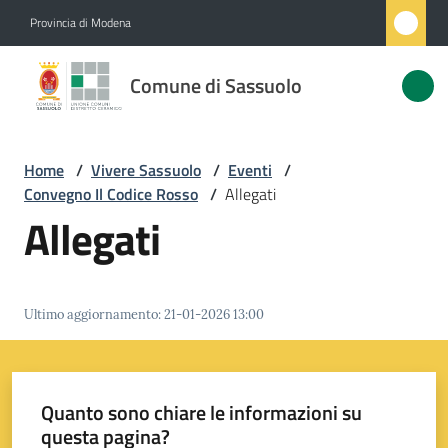
Vai al contenuto
Vai alla navigazione
Vai al footer
Provincia di Modena
Comune
Comune di Sassuolo
di
Sassuolo
Home
/
Vivere Sassuolo
/
Eventi
/
Convegno Il Codice Rosso
/
Allegati
Amministrazione
Allegati
Novità
Ultimo aggiornamento
:
21-01-2026 13:00
Servizi
Vivere
Sassuolo
Quanto sono chiare le informazioni su
Menu selezionato
questa pagina?