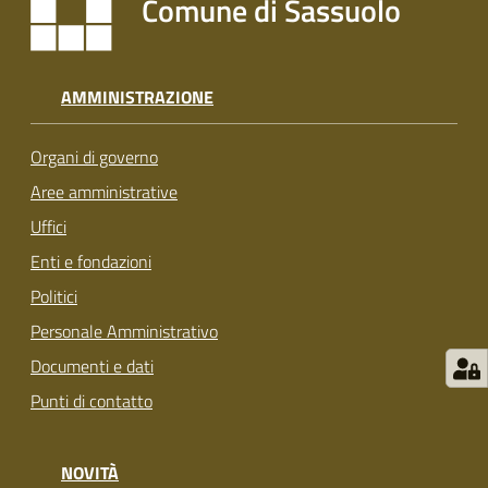
Comune di Sassuolo
s
i
t
S
AMMINISTRAZIONE
a
s
Organi di governo
s
u
Aree amministrative
o
Uffici
l
Enti e fondazioni
o
Politici
Tutti
Personale Amministrativo
gli
Documenti e dati
argomenti...
Punti di contatto
NOVITÀ
Seguici