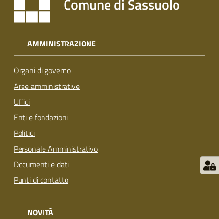
Comune di Sassuolo
s
i
t
S
AMMINISTRAZIONE
a
s
Organi di governo
s
u
Aree amministrative
o
Uffici
l
Enti e fondazioni
o
Politici
Tutti
Personale Amministrativo
gli
Documenti e dati
argomenti...
Punti di contatto
NOVITÀ
Seguici