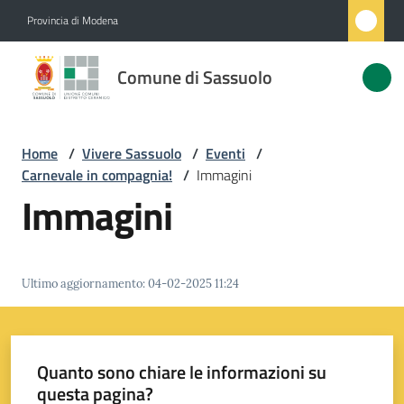
Vai al contenuto
Vai alla navigazione
Vai al footer
Provincia di Modena
Comune
Comune di Sassuolo
di
Sassuolo
Home
/
Vivere Sassuolo
/
Eventi
/
Carnevale in compagnia!
/
Immagini
Amministrazione
Immagini
Novità
Ultimo aggiornamento
:
04-02-2025 11:24
Servizi
Vivere
Sassuolo
Quanto sono chiare le informazioni su
Menu selezionato
questa pagina?