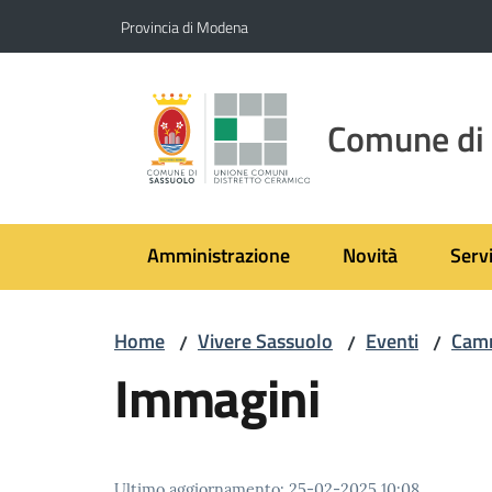
Vai al contenuto
Vai alla navigazione
Vai al footer
Provincia di Modena
Comune di
Amministrazione
Novità
Servi
Home
Vivere Sassuolo
Eventi
Camm
/
/
/
Immagini
Ultimo aggiornamento
:
25-02-2025 10:08