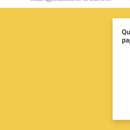
Qu
pa
Valut