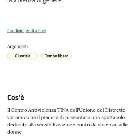
A
Condividi
Vedi azioni
l
l
e
Argomenti
r
Giustizia
Tempo libero
t
a
m
e
t
Cos'è
e
o
Il Centro Antiviolenza TINA dell'Unione del Distretto
Ceramico ha il piacere di presentare uno spettacolo
V
dedicato alla sensibilizzazione contro la violenza sulle
i
donne