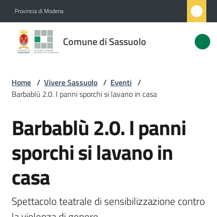
Vai al contenuto
Vai alla navigazione
Vai al footer
Provincia di Modena
Comune
Comune di Sassuolo
di
Sassuolo
Home
/
Vivere Sassuolo
/
Eventi
/
Barbablù 2.0. I panni sporchi si lavano in casa
Amministrazione
Barbablù 2.0. I panni
Salta al contenuto
Novità
sporchi si lavano in
Servizi
casa
Vivere
Sassuolo
Spettacolo teatrale di sensibilizzazione contro 
Menu selezionato
la violenza di genere