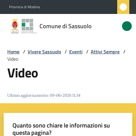
Vai al contenuto
Vai alla navigazione
Vai al footer
Provincia di Modena
Comune
Comune di Sassuolo
di
Sassuolo
Home
/
Vivere Sassuolo
/
Eventi
/
Attivi Sempre
/
Video
Amministrazione
Video
Novità
Ultimo aggiornamento
:
09-06-2026 11:34
Servizi
Vivere
Sassuolo
Quanto sono chiare le informazioni su
Menu selezionato
questa pagina?