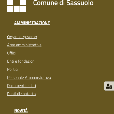
Comune di Sassuolo
s
i
t
S
AMMINISTRAZIONE
a
s
Organi di governo
s
u
Aree amministrative
o
Uffici
l
Enti e fondazioni
o
Politici
Tutti
Personale Amministrativo
gli
Documenti e dati
argomenti...
Punti di contatto
NOVITÀ
Seguici