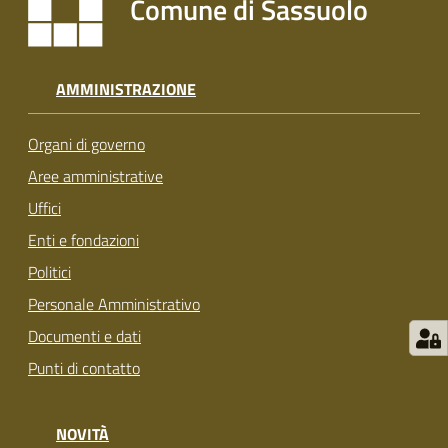
Comune di Sassuolo
s
i
t
S
AMMINISTRAZIONE
a
s
Organi di governo
s
u
Aree amministrative
o
Uffici
l
Enti e fondazioni
o
Politici
Tutti
Personale Amministrativo
gli
Documenti e dati
argomenti...
Punti di contatto
NOVITÀ
Seguici