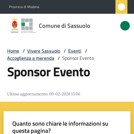
Vai al contenuto
Vai alla navigazione
Vai al footer
Provincia di Modena
Comune
Comune di Sassuolo
di
Sassuolo
Home
/
Vivere Sassuolo
/
Eventi
/
Accoglienza a merenda
/
Sponsor Evento
Amministrazione
Sponsor Evento
Novità
Ultimo aggiornamento
:
09-02-2026 15:06
Servizi
Vivere
Sassuolo
Quanto sono chiare le informazioni su
Menu selezionato
questa pagina?