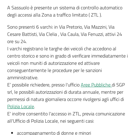
A Sassuolo è presente un sistema di controllo automatico
degli accessi alla Zona a traffico limitato ( ZTL ).
A
Sono presenti 6 varchi: in Via Pretorio, Via Mazzini, Via
l
Cesare Battisti, Via Clelia , Via Caula, Via Fenuzzi, attivi 24
l
ore su 24.
e
I varchi registrano le targhe dei veicoli che accedono al
r
centro storico e sono in grado di verificare immediatamente i
t
veicoli non muniti di autorizzazione ed attivare
a
conseguentemente le procedure per le sanzioni
m
amministrative.
e
E’ possibile richiedere, presso l'ufficio
Aree Pubbliche
di SGP
t
srl, le possibili autorizzazioni di durata annuale, mentre per
e
permessi di natura giornaliera occorre rivolgersi agli uffici di
o
Polizia Locale
.
E' inoltre consentito l'accesso in ZTL, previa comunicazione
all'Ufficio di Polizia Locale, nei seguenti casi:
V
i
accompagnamento di donne e minori