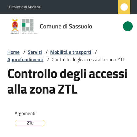
Vai al contenuto
Vai alla navigazione
Vai al footer
Provincia di Modena
Comune
Comune di Sassuolo
di
Sassuolo
Home
/
Servizi
/
Mobilità e trasporti
/
Approfondimenti
/
Controllo degli accessi alla zona ZTL
Amministrazione
Controllo degli accessi
Novità
alla zona ZTL
Servizi
Menu selezionato
Argomenti
Vivere
Sassuolo
ZTL