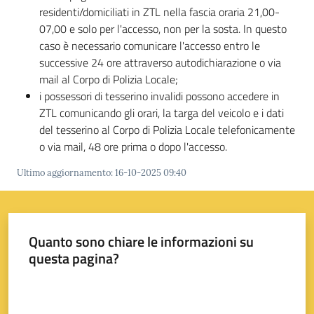
s
residenti/domiciliati in ZTL nella fascia oraria 21,00-
i
07,00 e solo per l'accesso, non per la sosta. In questo
t
caso è necessario comunicare l'accesso entro le
S
successive 24 ore attraverso autodichiarazione o via
a
mail al Corpo di Polizia Locale;
s
i possessori di tesserino invalidi possono accedere in
s
ZTL comunicando gli orari, la targa del veicolo e i dati
u
del tesserino al Corpo di Polizia Locale telefonicamente
o
o via mail, 48 ore prima o dopo l'accesso.
l
o
Ultimo aggiornamento
:
16-10-2025 09:40
Tutti
gli
Quanto sono chiare le informazioni su
argomenti...
questa pagina?
Valuta da 1 a 5 stelle
Seguici