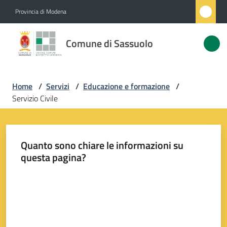
Vai al contenuto
Vai alla navigazione
Vai al footer
Provincia di Modena
Comune
Comune di Sassuolo
di
Sassuolo
Home
/
Servizi
/
Educazione e formazione
/
Servizio Civile
Amministrazione
Novità
Quanto sono chiare le informazioni su
questa pagina?
Servizi
Menu selezionato
Valuta da 1 a 5 stelle
Vivere
Sassuolo