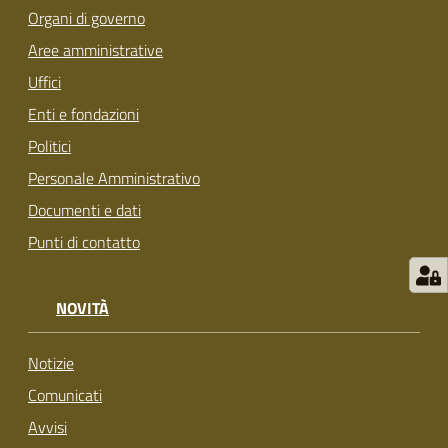
s
Organi di governo
i
Aree amministrative
t
S
Uffici
a
Enti e fondazioni
s
Politici
s
u
Personale Amministrativo
o
Documenti e dati
l
Punti di contatto
o
Tutti
NOVITÀ
gli
argomenti...
Notizie
Comunicati
Avvisi
Seguici