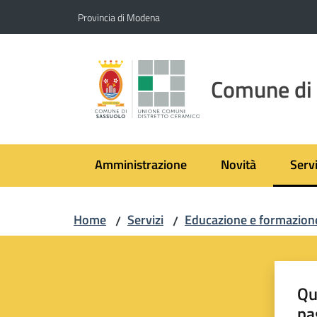
Vai al contenuto
Vai alla navigazione
Vai al footer
Provincia di Modena
Comune di
Amministrazione
Novità
Servi
Menu
Home
Servizi
Educazione e formazion
/
/
Qu
pa