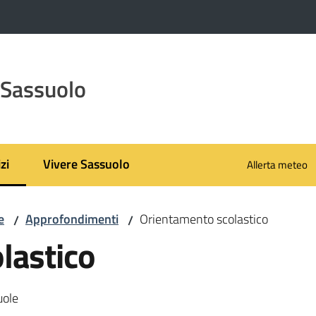
 Sassuolo
zi
Vivere Sassuolo
Allerta meteo
 selezionato
e
Approfondimenti
Orientamento scolastico
/
/
lastico
uole