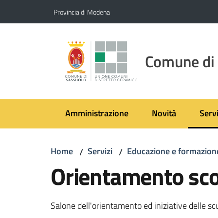
Vai al contenuto
Vai alla navigazione
Vai al footer
Provincia di Modena
Comune di
Amministrazione
Novità
Servi
Menu
Home
Servizi
Educazione e formazion
/
/
Orientamento sco
Salone dell'orientamento ed iniziative delle sc