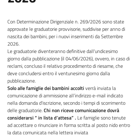
Con Determinazione Dirigenziale n. 269/2026 sono state
A
approvate le graduatorie provvisorie, suddivise per anno di
l
nascita dei bambini, per i nuovi inserimenti da Settembre
l
2026.
e
Le graduatorie diventeranno definitive dall'undicesimo
r
giorno dalla pubblicazione (il 04/06/2026), ovvero, in caso di
t
reclami, concluso il relativo procedimento di riesame, che
a
deve concludersi entro il ventunesimo giorno dalla
m
pubblicazione.
e
Solo alle famiglie dei bambini accolti
verrà inviata la
t
comunicazione di ammissione all’indirizzo e-mail indicato
e
nella domanda d'iscrizione, secondo i tempi di scorrimento
o
delle graduatorie.
Chi non riceve comunicazione dovrà
considerarsi “ in lista d’attesa” .
Le famiglie sono tenute
V
ad accettare o rinunciare in forma scritta al posto nido entro
i
la data comunicata nella lettera inviata