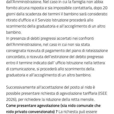
s
dall’Amministrazione. Nel caso in cui la famiglia non abbia
i
fornito alcuna risposta e sia impossibile contattarla, dopo 20
t
giorni dalla scadenza dei termini il bambino sarà considerato
S
ritirato d’ufficio e il Servizio Istruzione procederà allo
a
scorrimento della graduatoria e all’accoglimento di un altro
s
bambino.
s
In presenza di debiti pregressi accertati nei confronti
u
dell’Amministrazione, nel caso in cui non sia stata
o
consegnata ricevuta di pagamento del piano di rateizzazione
l
concordato, o ricevuta dell’estinzione del debito pregresso
o
entro il termine indicato dall‘ ufficio Istruzione nella lettera
di comunicazione, si procederà allo scorrimento della
graduatoria e all’accoglimento di un altro bambino.
Tutti
gli
Successivamente all'accettazione del posto al nido è
argomenti...
possibile presentare richiesta di agevolazione tariffaria (ISEE
2026), per richiedere la riduzione della retta mensile.
Come presentare agevolazione (sia nido comunale che
Seguici
nido privato convenzionato) ?
La richiesta può essere