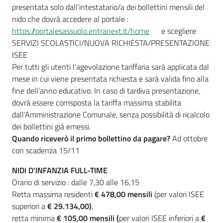
su
presentata solo dall’intestatario/a dei bollettini mensili del
nido che dovrà accedere al portale :
https://portalesassuolo.entranext.it/home
e scegliere
SERVIZI SCOLASTICI/NUOVA RICHIESTA/PRESENTAZIONE
ISEE
Per tutti gli utenti l’agevolazione tariffaria sarà applicata dal
mese in cui viene presentata richiesta e sarà valida fino alla
fine dell’anno educativo. In caso di tardiva presentazione,
dovrà essere corrisposta la tariffa massima stabilita
dall’Amministrazione Comunale, senza possibilità di ricalcolo
dei bollettini già emessi.
Quando riceverò il primo bollettino da pagare?
Ad ottobre
con scadenza 15/11
NIDI D’INFANZIA FULL-TIME
Orario di servizio : dalle 7,30 alle 16,15
Retta massima residenti
€ 478,00 mensili
(per valori ISEE
superiori a
€ 29.134,00)
,
retta minima
€ 105,00 mensili (
per valori ISEE inferiori a
€