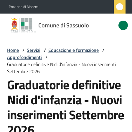
Vai al contenuto
Vai alla navigazione
Vai al footer
Provincia di Modena
Comune
Comune di Sassuolo
di
Sassuolo
Home
/
Servizi
/
Educazione e formazione
/
Approfondimenti
/
Amministrazione
Graduatorie definitive Nidi d'infanzia - Nuovi inserimenti
Settembre 2026
Graduatorie definitive
Novità
Nidi d'infanzia - Nuovi
Servizi
Menu selezionato
inserimenti Settembre
Vivere
Sassuolo
2026