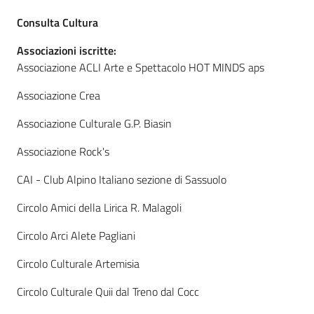
Consulta Cultura
Associazioni iscritte:
A
Associazione ACLI Arte e Spettacolo HOT MINDS aps
l
l
Associazione Crea
e
Associazione Culturale G.P. Biasin
r
t
Associazione Rock's
a
m
CAI - Club Alpino Italiano sezione di Sassuolo
e
Circolo Amici della Lirica R. Malagoli
t
e
Circolo Arci Alete Pagliani
o
Circolo Culturale Artemisia
V
Circolo Culturale Quii dal Treno dal Cocc
i