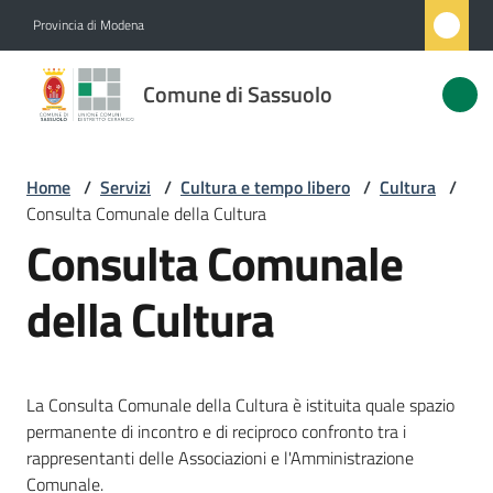
Vai al contenuto
Vai alla navigazione
Vai al footer
Provincia di Modena
Comune
Comune di Sassuolo
di
Sassuolo
Home
/
Servizi
/
Cultura e tempo libero
/
Cultura
/
Consulta Comunale della Cultura
Amministrazione
Consulta Comunale
Novità
della Cultura
Servizi
Menu selezionato
La Consulta Comunale della Cultura è istituita quale spazio
Vivere
permanente di incontro e di reciproco confronto tra i
Sassuolo
rappresentanti delle Associazioni e l'Amministrazione
Comunale.