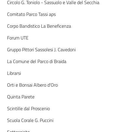
s
Circolo G. Toniolo - Sassuolo e Valle del Secchia
i
Comitato Parco Tassi aps
t
S
Corpo Bandistico La Beneficenza
a
s
Forum UTE
s
Gruppo Pittori Sassolesi J. Cavedoni
u
o
La Comune del Parco di Braida
l
o
Librarsi
Orti e Bonsai Albero d'Oro
Tutti
gli
Quinta Parete
argomenti...
Scintille dal Proscenio
Scuola Corale G. Puccini
Seguici