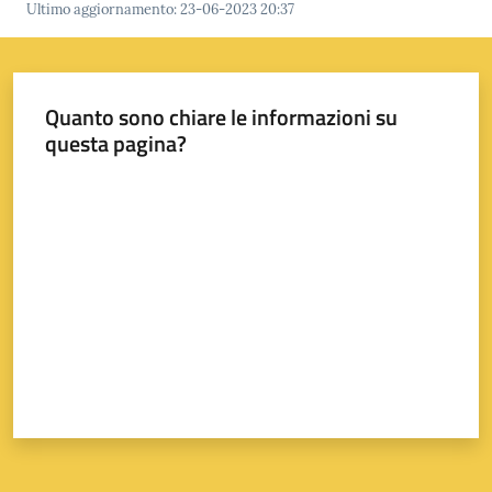
Ultimo aggiornamento
:
23-06-2023 20:37
A
Quanto sono chiare le informazioni su
l
questa pagina?
l
e
Valuta da 1 a 5 stelle
r
t
a
m
e
t
e
o
V
i