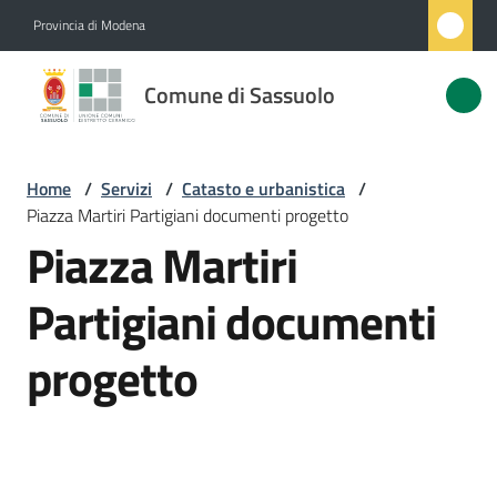
Vai al contenuto
Vai alla navigazione
Vai al footer
Provincia di Modena
Comune
Comune di Sassuolo
di
Sassuolo
Home
/
Servizi
/
Catasto e urbanistica
/
Piazza Martiri Partigiani documenti progetto
Amministrazione
Piazza Martiri
Novità
Partigiani documenti
progetto
Servizi
Menu selezionato
Vivere
Sassuolo