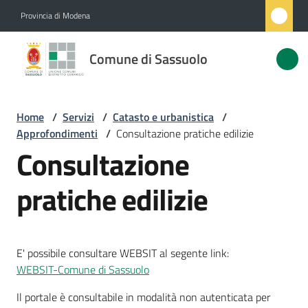
Vai al contenuto
Vai alla navigazione
Vai al footer
Provincia di Modena
Comune
Comune di Sassuolo
di
Sassuolo
Home
/
Servizi
/
Catasto e urbanistica
/
Approfondimenti
/
Consultazione pratiche edilizie
Amministrazione
Consultazione
Novità
pratiche edilizie
Servizi
Menu selezionato
E' possibile consultare WEBSIT al segente link:
Vivere
WEBSIT-Comune di Sassuolo
Sassuolo
Il portale è consultabile in modalità non autenticata per