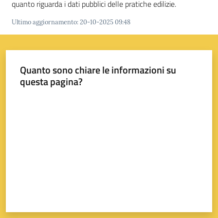
quanto riguarda i dati pubblici delle pratiche edilizie.
Ultimo aggiornamento
:
20-10-2025 09:48
A
l
l
Quanto sono chiare le informazioni su
e
questa pagina?
r
t
Valuta da 1 a 5 stelle
a
m
e
t
e
o
V
i