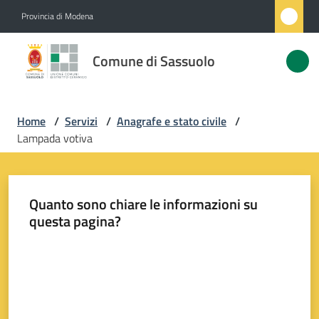
Vai al contenuto
Vai alla navigazione
Vai al footer
Provincia di Modena
Comune
Comune di Sassuolo
di
Sassuolo
Home
/
Servizi
/
Anagrafe e stato civile
/
Lampada votiva
Amministrazione
Novità
Quanto sono chiare le informazioni su
questa pagina?
Servizi
Menu selezionato
Valuta da 1 a 5 stelle
Vivere
Sassuolo