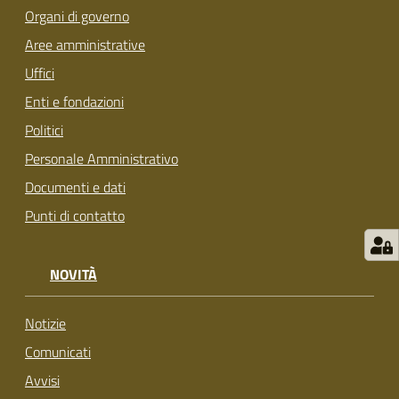
s
Organi di governo
i
Aree amministrative
t
S
Uffici
a
Enti e fondazioni
s
Politici
s
u
Personale Amministrativo
o
Documenti e dati
l
Punti di contatto
o
Tutti
NOVITÀ
gli
argomenti...
Notizie
Comunicati
Avvisi
Seguici