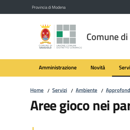
Vai al contenuto
Vai alla navigazione
Vai al footer
Provincia di Modena
Comune di
Amministrazione
Novità
Servi
Menu
Home
Servizi
Ambiente
Approfond
/
/
/
Aree gioco nei par