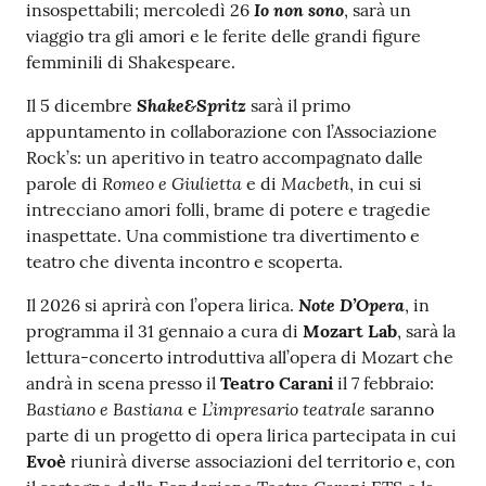
Io non sono
insospettabili; mercoledì 26
, sarà un
viaggio tra gli amori e le ferite delle grandi figure
femminili di Shakespeare.
Shake&Spritz
Il 5 dicembre
sarà il primo
appuntamento in collaborazione con l’Associazione
Rock’s: un aperitivo in teatro accompagnato dalle
Romeo e Giulietta
Macbeth
parole di
e di
, in cui si
intrecciano amori folli, brame di potere e tragedie
inaspettate. Una commistione tra divertimento e
teatro che diventa incontro e scoperta.
Note D’Opera
Il 2026 si aprirà con l’opera lirica.
, in
programma il 31 gennaio a cura di
Mozart Lab
, sarà la
lettura-concerto introduttiva all’opera di Mozart che
andrà in scena presso il
Teatro Carani
il 7 febbraio:
Bastiano e Bastiana
L’impresario teatrale
e
saranno
parte di un progetto di opera lirica partecipata in cui
Evoè
riunirà diverse associazioni del territorio e, con