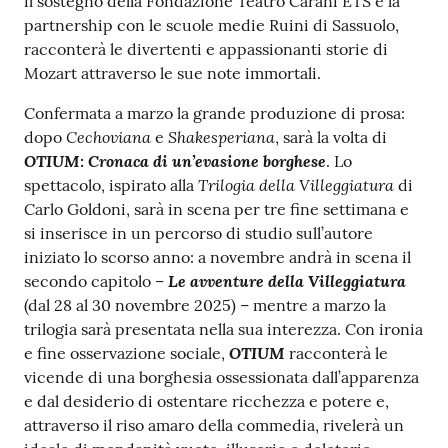
il sostegno della Fondazione Teatro Carani ETS e la
partnership con le scuole medie Ruini di Sassuolo,
racconterà le divertenti e appassionanti storie di
Mozart attraverso le sue note immortali.
Confermata a marzo la grande produzione di prosa:
Cechoviana
Shakesperiana
dopo
e
, sarà la volta di
OTIUM: Cronaca di un’evasione borghese
. Lo
Trilogia della Villeggiatura
spettacolo, ispirato alla
di
Carlo Goldoni, sarà in scena per tre fine settimana e
si inserisce in un percorso di studio sull’autore
iniziato lo scorso anno: a novembre andrà in scena il
Le avventure della Villeggiatura
secondo capitolo –
(dal 28 al 30 novembre 2025) – mentre a marzo la
trilogia sarà presentata nella sua interezza. Con ironia
OTIUM
e fine osservazione sociale,
racconterà le
vicende di una borghesia ossessionata dall’apparenza
e dal desiderio di ostentare ricchezza e potere e,
attraverso il riso amaro della commedia, rivelerà un