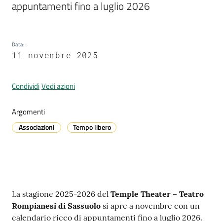
appuntamenti fino a luglio 2026
A
Data
:
l
11 novembre 2025
l
e
Condividi
Vedi azioni
r
t
a
Argomenti
m
Associazioni
Tempo libero
e
t
e
o
Contenuto
La stagione 2025-2026 del
Temple Theater – Teatro
V
Rompianesi di Sassuolo
si apre a novembre con un
i
calendario ricco di appuntamenti fino a luglio 2026.