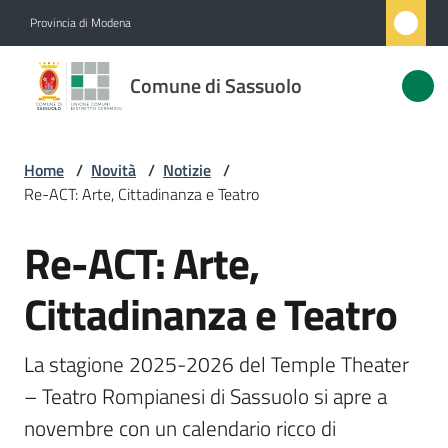
Vai al contenuto
Vai alla navigazione
Vai al footer
Provincia di Modena
Comune
Comune di Sassuolo
di
Sassuolo
Home
/
Novità
/
Notizie
/
Re-ACT: Arte, Cittadinanza e Teatro
Amministrazione
Re-ACT: Arte,
Salta al contenuto
Novità
Menu selezionato
Cittadinanza e Teatro
Servizi
La stagione 2025-2026 del Temple Theater 
Vivere
– Teatro Rompianesi di Sassuolo si apre a 
Sassuolo
novembre con un calendario ricco di 