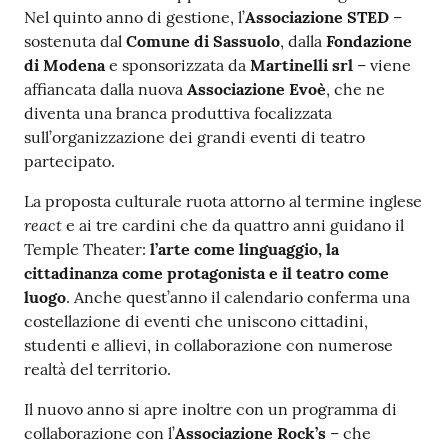
s
Nel quinto anno di gestione, l’
Associazione STED
–
i
sostenuta dal
Comune di Sassuolo
, dalla
Fondazione
t
di Modena
e sponsorizzata da
Martinelli srl
– viene
S
affiancata dalla nuova
Associazione Evoè
, che ne
a
diventa una branca produttiva focalizzata
s
sull’organizzazione dei grandi eventi di teatro
s
partecipato.
u
o
La proposta culturale ruota attorno al termine inglese
l
react
e ai tre cardini che da quattro anni guidano il
o
Temple Theater:
l’arte come linguaggio, la
cittadinanza come protagonista e il teatro come
luogo
. Anche quest’anno il calendario conferma una
Tutti
costellazione di eventi che uniscono cittadini,
gli
studenti e allievi, in collaborazione con numerose
argomenti...
realtà del territorio.
Il nuovo anno si apre inoltre con un programma di
collaborazione con l’
Associazione Rock’s
– che
Seguici