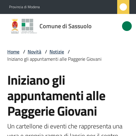
Vai al contenuto
Vai alla navigazione
Vai al footer
Provincia di Modena
Comune
Comune di Sassuolo
di
Sassuolo
Home
/
Novità
/
Notizie
/
Iniziano gli appuntamenti alle Paggerie Giovani
Amministrazione
Iniziano gli
Salta al contenuto
Novità
Menu selezionato
appuntamenti alle
Servizi
Paggerie Giovani
Vivere
Sassuolo
Un cartellone di eventi che rappresenta una 
vera e propria rampa di lancio per il centro 