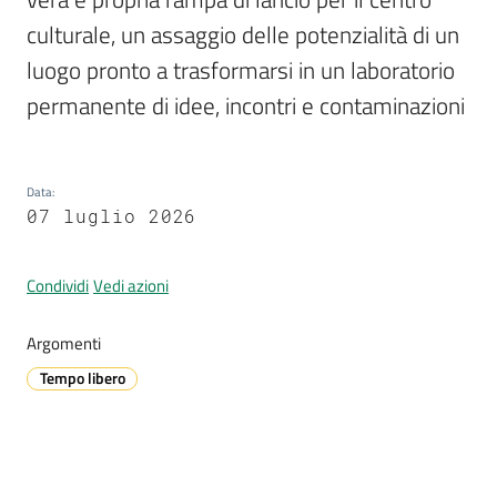
culturale, un assaggio delle potenzialità di un 
luogo pronto a trasformarsi in un laboratorio 
A
permanente di idee, incontri e contaminazioni
l
l
e
Data
:
r
07 luglio 2026
t
a
m
Condividi
Vedi azioni
e
t
Argomenti
e
Tempo libero
o
V
i