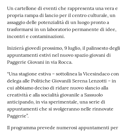
s
Contenuto
i
Un cartellone di eventi che rappresenta una vera e
t
propria rampa di lancio per il centro culturale, un
S
assaggio delle potenzialità di un luogo pronto a
a
trasformarsi in un laboratorio permanente di idee,
s
incontri e contaminazioni.
s
Inizierà giovedì prossimo, 9 luglio, il palinsesto degli
u
appuntamenti estivi nel nuovo spazio giovani di
o
Paggerie Giovani in via Rocca.
l
o
“Una stagione estiva – sottolinea la Vicesindaco con
delega alle Politiche Giovanili Serena Lenzotti – in
Tutti
cui abbiamo deciso di ridare nuovo slancio alla
gli
creatività e alla socialità giovanile a Sassuolo
argomenti...
anticipando, in via sperimentale, una serie di
appuntamenti che si svolgeranno nelle rinnovate
Paggerie”.
Seguici
Il programma prevede numerosi appuntamenti per