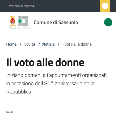
Vai al contenuto
Vai alla navigazione
Vai al footer
Provincia di Modena
Comune
Comune di Sassuolo
di
Sassuolo
Home
/
Novità
/
Notizie
/
Il voto alle donne
Amministrazione
Il voto alle donne
Salta al contenuto
Novità
Iniziano domani gli appuntamenti organizzati 
Menu selezionato
in occasione dell’80° anniversario della 
Servizi
Repubblica
Vivere
Sassuolo
Data
: