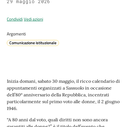
29 maggio 2026
Condividi
Vedi azioni
A
l
Argomenti
l
Comunicazione istituzionale
e
r
t
a
m
e
Contenuto
Inizia domani, sabato 30 maggio, il ricco calendario di
t
appuntamenti organizzati a Sassuolo in occasione
e
dell’80° anniversario della Repubblica, incentrati
o
particolarmente sul primo voto alle donne, il 2 giugno
1946.
V
“A 80 anni dal voto, quali diritti non sono ancora
i
garantiti alle donne?” è il titolo dell’evento che