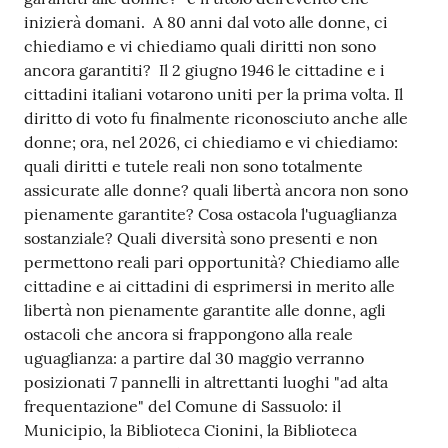
s
inizierà domani. A 80 anni dal voto alle donne, ci
i
chiediamo e vi chiediamo quali diritti non sono
t
ancora garantiti? Il 2 giugno 1946 le cittadine e i
S
cittadini italiani votarono uniti per la prima volta. Il
a
diritto di voto fu finalmente riconosciuto anche alle
s
donne; ora, nel 2026, ci chiediamo e vi chiediamo:
s
quali diritti e tutele reali non sono totalmente
u
assicurate alle donne? quali libertà ancora non sono
o
pienamente garantite? Cosa ostacola l'uguaglianza
l
sostanziale? Quali diversità sono presenti e non
o
permettono reali pari opportunità? Chiediamo alle
cittadine e ai cittadini di esprimersi in merito alle
Tutti
libertà non pienamente garantite alle donne, agli
gli
ostacoli che ancora si frappongono alla reale
argomenti...
uguaglianza: a partire dal 30 maggio verranno
posizionati 7 pannelli in altrettanti luoghi "ad alta
frequentazione" del Comune di Sassuolo: il
Municipio, la Biblioteca Cionini, la Biblioteca
Seguici