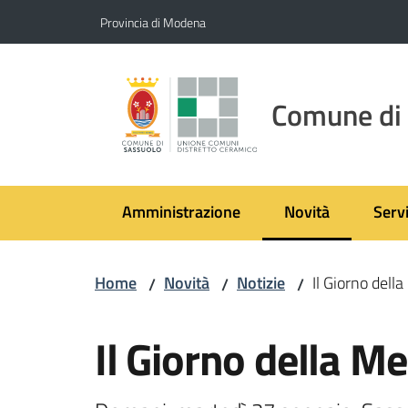
Vai al contenuto
Vai alla navigazione
Vai al footer
Provincia di Modena
Comune di
Amministrazione
Novità
Servi
Menu selezionato
Home
Novità
Notizie
Il Giorno dell
/
/
/
Salta al contenuto
Il Giorno della M