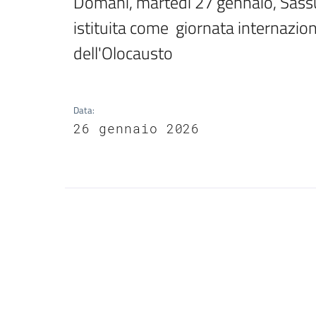
Domani, martedì 27 gennaio, Sassuo
istituita come  giornata internazio
dell'Olocausto
Data
:
26 gennaio 2026