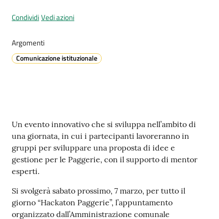
Condividi
Vedi azioni
A
Argomenti
l
Comunicazione istituzionale
l
e
r
t
a
m
Contenuto
Un evento innovativo che si sviluppa nell’ambito di
e
una giornata, in cui i partecipanti lavoreranno in
t
gruppi per sviluppare una proposta di idee e
e
gestione per le Paggerie, con il supporto di mentor
o
esperti.
Si svolgerà sabato prossimo, 7 marzo, per tutto il
V
giorno “Hackaton Paggerie”, l’appuntamento
i
organizzato dall’Amministrazione comunale