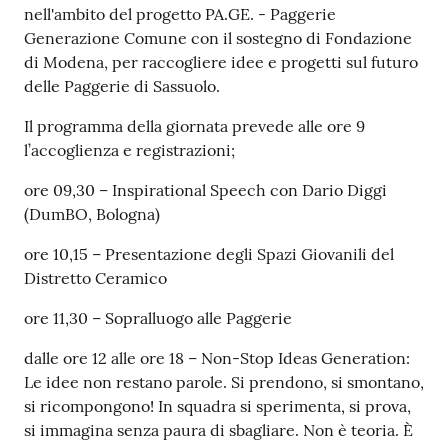
s
nell'ambito del progetto PA.GE. - Paggerie
i
Generazione Comune con il sostegno di Fondazione
t
di Modena, per raccogliere idee e progetti sul futuro
S
delle Paggerie di Sassuolo.
a
s
Il programma della giornata prevede alle ore 9
s
l’accoglienza e registrazioni;
u
ore 09,30 – Inspirational Speech con Dario Diggi
o
(DumBO, Bologna)
l
o
ore 10,15 – Presentazione degli Spazi Giovanili del
Distretto Ceramico
Tutti
ore 11,30 – Sopralluogo alle Paggerie
gli
argomenti...
dalle ore 12 alle ore 18 – Non-Stop Ideas Generation:
Le idee non restano parole. Si prendono, si smontano,
si ricompongono! In squadra si sperimenta, si prova,
si immagina senza paura di sbagliare. Non è teoria. È
Seguici