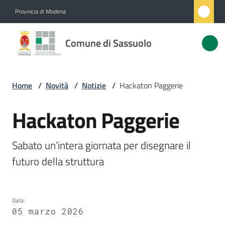
Vai al contenuto
Vai alla navigazione
Vai al footer
Provincia di Modena
Comune
Comune di Sassuolo
di
Sassuolo
Home
/
Novità
/
Notizie
/
Hackaton Paggerie
Amministrazione
Hackaton Paggerie
Salta al contenuto
Novità
Sabato un’intera giornata per disegnare il 
Menu selezionato
futuro della struttura
Servizi
Vivere
Sassuolo
Data
:
05 marzo 2026