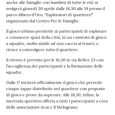
s
anche alle famiglie con bambini di tutte le età: si
i
svolgerà giovedì 30 aprile dalle 16,30 alle 19 presso il
t
parco Albero d’Oro, “Esploratori di quartiere!”
S
organizzato dal Centro Per le Famiglie.
a
s
Il gioco urbano permette ai partecipanti di esplorare
s
e conoscere spazi della città, in un contesto di gioco
u
a squadre, molto simile ad una caccia al tesoro, e
o
riesce a coinvolgere tutto il quartiere.
l
Il ritrovo è previsto per le 16,30 in via Refice 23 con
o
l’accoglienza dei partecipanti e la formazione delle
squadre.
Tutti
Dalle 17 inizierà ufficialmente il gioco che prevede
gli
cinque tappe distribuite nel quartiere con proposte
argomenti...
di gioco e prove da superare. Alle 18,30, infine, la
merenda aperitivo offerta a tutti i partecipanti a cura
delle associazioni Acat e Il Melograno.
Seguici