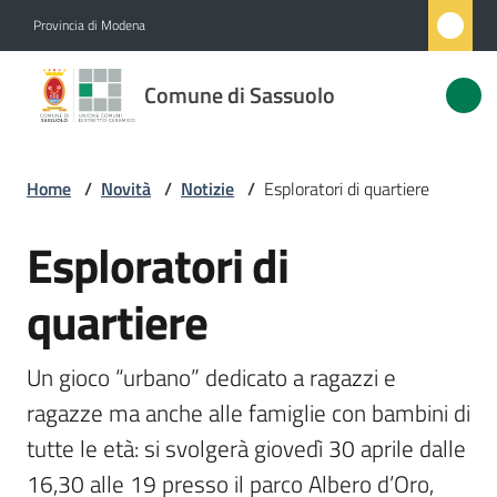
Vai al contenuto
Vai alla navigazione
Vai al footer
Provincia di Modena
Comune
Comune di Sassuolo
di
Sassuolo
Home
/
Novità
/
Notizie
/
Esploratori di quartiere
Amministrazione
Esploratori di
Salta al contenuto
quartiere
Novità
Menu selezionato
Servizi
Un gioco “urbano” dedicato a ragazzi e 
ragazze ma anche alle famiglie con bambini di 
Vivere
tutte le età: si svolgerà giovedì 30 aprile dalle 
Sassuolo
16,30 alle 19 presso il parco Albero d’Oro, 