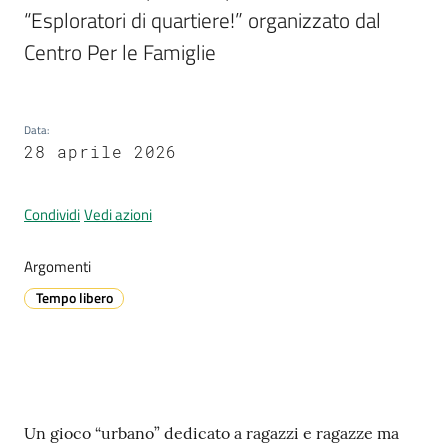
“Esploratori di quartiere!” organizzato dal 
Centro Per le Famiglie
A
l
l
Data
:
e
28 aprile 2026
r
t
Condividi
Vedi azioni
a
m
Argomenti
e
t
Tempo libero
e
o
V
i
Contenuto
Un gioco “urbano” dedicato a ragazzi e ragazze ma