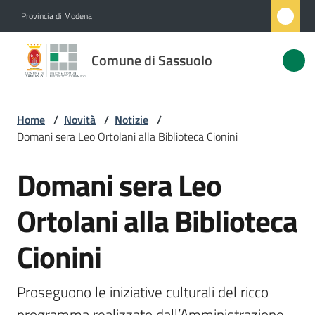
Vai al contenuto
Vai alla navigazione
Vai al footer
Provincia di Modena
Comune
Comune di Sassuolo
di
Sassuolo
Home
/
Novità
/
Notizie
/
Domani sera Leo Ortolani alla Biblioteca Cionini
Amministrazione
Domani sera Leo
Salta al contenuto
Novità
Menu selezionato
Ortolani alla Biblioteca
Servizi
Cionini
Vivere
Sassuolo
Proseguono le iniziative culturali del ricco 
programma realizzato dall’Amministrazione 