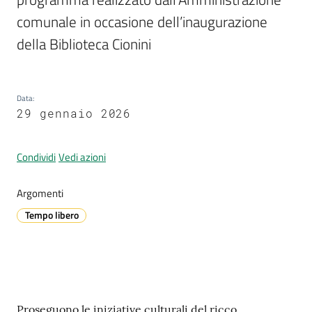
comunale in occasione dell’inaugurazione 
della Biblioteca Cionini
A
l
l
Data
:
e
29 gennaio 2026
r
t
a
Condividi
Vedi azioni
m
e
Argomenti
t
Tempo libero
e
o
V
i
Contenuto
Proseguono le iniziative culturali del ricco