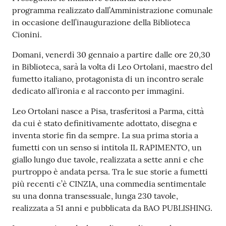
s
programma realizzato dall’Amministrazione comunale
i
in occasione dell’inaugurazione della Biblioteca
t
Cionini.
S
a
Domani, venerdì 30 gennaio a partire dalle ore 20,30
s
in Biblioteca, sarà la volta di Leo Ortolani, maestro del
s
fumetto italiano, protagonista di un incontro serale
u
dedicato all’ironia e al racconto per immagini.
o
l
Leo Ortolani nasce a Pisa, trasferitosi a Parma, città
o
da cui è stato definitivamente adottato, disegna e
inventa storie fin da sempre. La sua prima storia a
fumetti con un senso si intitola IL RAPIMENTO, un
Tutti
giallo lungo due tavole, realizzata a sette anni e che
gli
purtroppo è andata persa. Tra le sue storie a fumetti
argomenti...
più recenti c’è CINZIA, una commedia sentimentale
su una donna transessuale, lunga 230 tavole,
realizzata a 51 anni e pubblicata da BAO PUBLISHING.
Seguici