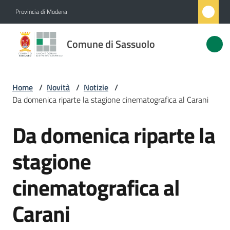
Vai al contenuto
Vai alla navigazione
Vai al footer
Provincia di Modena
Comune
Comune di Sassuolo
di
Sassuolo
Home
/
Novità
/
Notizie
/
Da domenica riparte la stagione cinematografica al Carani
Amministrazione
Da domenica riparte la
Salta al contenuto
Novità
Menu selezionato
stagione
Servizi
cinematografica al
Vivere
Carani
Sassuolo