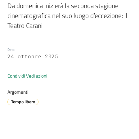
Da domenica inizierà la seconda stagione 
cinematografica nel suo luogo d’eccezione: il 
Teatro Carani
A
l
l
e
Data
:
r
24 ottobre 2025
t
a
Condividi
Vedi azioni
m
e
t
Argomenti
e
Tempo libero
o
V
i