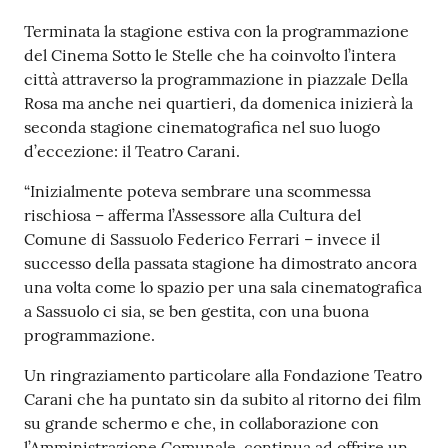
s
Contenuto
i
Terminata la stagione estiva con la programmazione
t
del Cinema Sotto le Stelle che ha coinvolto l’intera
S
città attraverso la programmazione in piazzale Della
a
Rosa ma anche nei quartieri, da domenica inizierà la
s
seconda stagione cinematografica nel suo luogo
s
d’eccezione: il Teatro Carani.
u
“Inizialmente poteva sembrare una scommessa
o
rischiosa – afferma l’Assessore alla Cultura del
l
Comune di Sassuolo Federico Ferrari – invece il
o
successo della passata stagione ha dimostrato ancora
una volta come lo spazio per una sala cinematografica
Tutti
a Sassuolo ci sia, se ben gestita, con una buona
gli
programmazione.
argomenti...
Un ringraziamento particolare alla Fondazione Teatro
Carani che ha puntato sin da subito al ritorno dei film
su grande schermo e che, in collaborazione con
Seguici
l’Amministrazione Comunale, continua ad offrire un