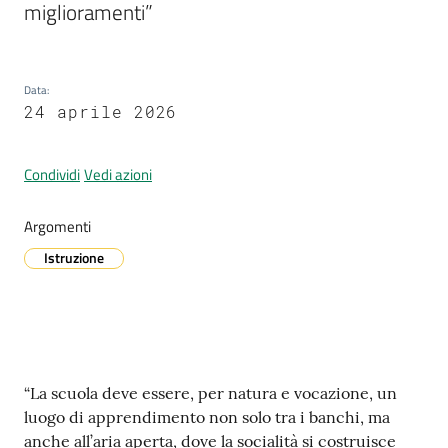
miglioramenti”
A
Data
:
l
24 aprile 2026
l
e
Condividi
Vedi azioni
r
t
a
Argomenti
m
Istruzione
e
t
e
o
Contenuto
“La scuola deve essere, per natura e vocazione, un
V
luogo di apprendimento non solo tra i banchi, ma
i
anche all’aria aperta, dove la socialità si costruisce