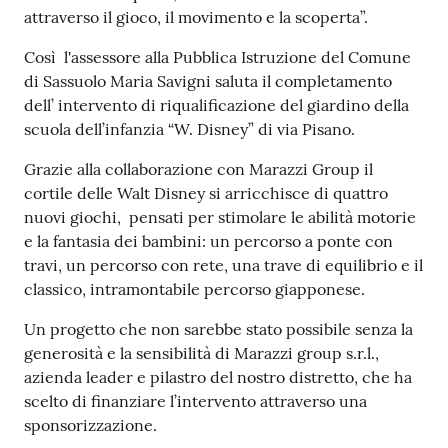
s
attraverso il gioco, il movimento e la scoperta”.
i
t
Così l'assessore alla Pubblica Istruzione del Comune
S
di Sassuolo Maria Savigni saluta il completamento
a
dell’ intervento di riqualificazione del giardino della
s
scuola dell’infanzia “W. Disney” di via Pisano.
s
u
Grazie alla collaborazione con Marazzi Group il
o
cortile delle Walt Disney si arricchisce di quattro
l
nuovi giochi, pensati per stimolare le abilità motorie
o
e la fantasia dei bambini: un percorso a ponte con
travi, un percorso con rete, una trave di equilibrio e il
classico, intramontabile percorso giapponese.
Tutti
gli
Un progetto che non sarebbe stato possibile senza la
argomenti...
generosità e la sensibilità di Marazzi group s.r.l.,
azienda leader e pilastro del nostro distretto, che ha
scelto di finanziare l’intervento attraverso una
sponsorizzazione.
Seguici