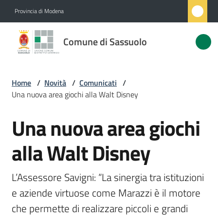
Vai al contenuto
Vai alla navigazione
Vai al footer
Provincia di Modena
Comune
Comune di Sassuolo
di
Sassuolo
Home
/
Novità
/
Comunicati
/
Una nuova area giochi alla Walt Disney
Amministrazione
Una nuova area giochi
Salta al contenuto
Novità
Menu selezionato
alla Walt Disney
Servizi
L’Assessore Savigni: “La sinergia tra istituzioni 
Vivere
e aziende virtuose come Marazzi è il motore 
Sassuolo
che permette di realizzare piccoli e grandi 