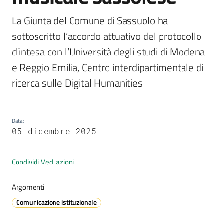
La Giunta del Comune di Sassuolo ha 
sottoscritto l’accordo attuativo del protocollo 
A
d’intesa con l’Università degli studi di Modena 
l
l
e Reggio Emilia, Centro interdipartimentale di 
e
ricerca sulle Digital Humanities
r
t
a
m
Data
:
05 dicembre 2025
e
t
e
Condividi
Vedi azioni
o
Argomenti
V
Comunicazione istituzionale
i