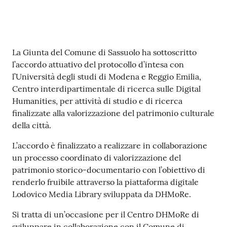
s
i
t
S
Contenuto
a
La Giunta del Comune di Sassuolo ha sottoscritto
s
l’accordo attuativo del protocollo d’intesa con
s
l’Università degli studi di Modena e Reggio Emilia,
u
Centro interdipartimentale di ricerca sulle Digital
o
Humanities, per attività di studio e di ricerca
l
finalizzate alla valorizzazione del patrimonio culturale
o
della città.
L’accordo è finalizzato a realizzare in collaborazione
Tutti
un processo coordinato di valorizzazione del
gli
patrimonio storico-documentario con l’obiettivo di
argomenti...
renderlo fruibile attraverso la piattaforma digitale
Lodovico Media Library sviluppata da DHMoRe.
Si tratta di un’occasione per il Centro DHMoRe di
Seguici
sviluppare in collaborazione con il Comune di