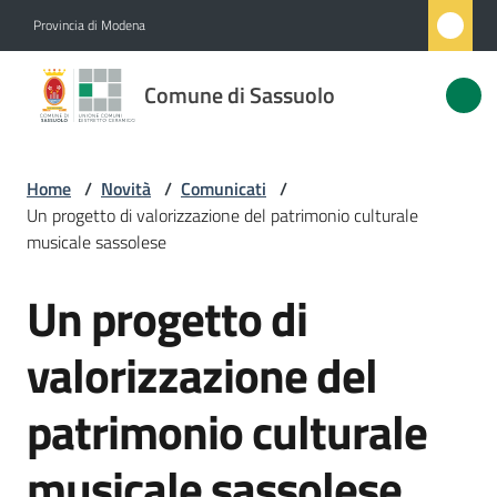
Vai al contenuto
Vai alla navigazione
Vai al footer
Provincia di Modena
Comune
Comune di Sassuolo
di
Sassuolo
Home
/
Novità
/
Comunicati
/
Un progetto di valorizzazione del patrimonio culturale
Amministrazione
musicale sassolese
Un progetto di
Novità
Salta al contenuto
Menu selezionato
valorizzazione del
Servizi
patrimonio culturale
Vivere
Sassuolo
musicale sassolese