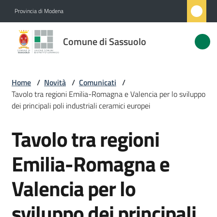
Vai al contenuto
Vai alla navigazione
Vai al footer
Provincia di Modena
Comune
Comune di Sassuolo
di
Sassuolo
Home
/
Novità
/
Comunicati
/
Tavolo tra regioni Emilia-Romagna e Valencia per lo sviluppo
Amministrazione
dei principali poli industriali ceramici europei
Tavolo tra regioni
Novità
Salta al contenuto
Menu selezionato
Emilia-Romagna e
Servizi
Valencia per lo
Vivere
Sassuolo
sviluppo dei principali