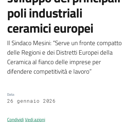
poli industriali
ceramici europei
A
l
l
Il Sindaco Mesini: “Serve un fronte compatto 
e
delle Regioni e dei Distretti Europei della 
r
t
Ceramica al fianco delle imprese per 
a
difendere competitività e lavoro” 
m
e
t
e
Data
:
26 gennaio 2026
o
V
Condividi
Vedi azioni
i