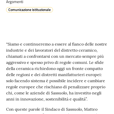
s
Argomenti
i
Comunicazione istituzionale
t
S
a
s
s
Contenuto
u
“Siamo e continueremo a essere al fianco delle nostre
o
industrie e dei lavoratori del distretto ceramico,
l
chiamati a confrontarsi con un mercato sempre più
o
aggressivo e spesso privo di regole comuni. Le sfide
della ceramica richiedono oggi un fronte compatto
delle regioni e dei distretti manifatturieri europei:
Tutti
solo facendo sistema è possibile incidere e cambiare
gli
regole europee che rischiano di penalizzare proprio
argomenti...
chi, come le aziende di Sassuolo, ha investito negli
anni in innovazione, sostenibilità e qualità”.
Con queste parole il Sindaco di Sassuolo, Matteo
Seguici