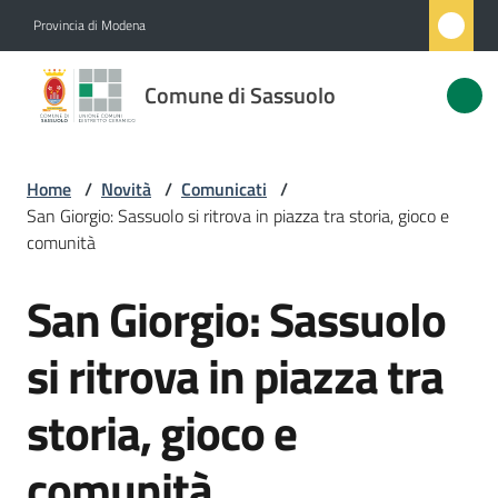
Vai al contenuto
Vai alla navigazione
Vai al footer
Provincia di Modena
Comune
Comune di Sassuolo
di
Sassuolo
Home
/
Novità
/
Comunicati
/
San Giorgio: Sassuolo si ritrova in piazza tra storia, gioco e
Amministrazione
comunità
San Giorgio: Sassuolo
Novità
Salta al contenuto
Menu selezionato
si ritrova in piazza tra
Servizi
storia, gioco e
Vivere
Sassuolo
comunità