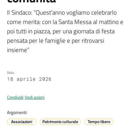
Il Sindaco: “Quest’anno vogliamo celebrarlo 
come merita: con la Santa Messa al mattino e 
A
poi tutti in piazza, per una giornata di festa 
l
l
pensata per le famiglie e per ritrovarsi 
e
insieme”
r
t
a
m
Data
:
18 aprile 2026
e
t
e
Condividi
Vedi azioni
o
Argomenti
V
Associazioni
Patrimonio culturale
Tempo libero
i