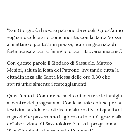
s
i
t
S
Contenuto
a
“San Giorgio è il nostro patrono da secoli. Quest’anno
s
vogliamo celebrarlo come merita: con la Santa Messa
s
al mattino e poi tutti in piazza, per una giornata di
u
festa pensata per le famiglie e per ritrovarsi insieme”.
o
Con queste parole il Sindaco di Sassuolo, Matteo
l
Mesini, saluta la festa del Patrono, invitando tutta la
o
cittadinanza alla Santa Messa delle ore 9.30 che
aprirà ufficialmente i festeggiamenti.
Tutti
gli
Quest’anno il Comune ha scelto di mettere le famiglie
argomenti...
al centro del programma. Con le scuole chiuse per la
festività, la sfida era offrire un’alternativa di qualità ai
ragazzi che passeranno la giornata in città: grazie alla
collaborazione di Sassuololtre è nato il programma
Seguici
“San Giorgio da vivere per i più piccoli”.