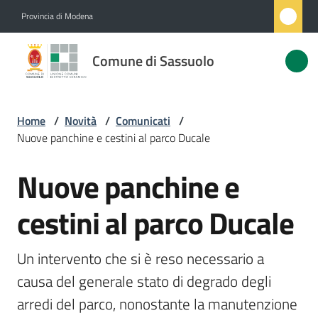
Vai al contenuto
Vai alla navigazione
Vai al footer
Provincia di Modena
Comune
Comune di Sassuolo
di
Sassuolo
Home
/
Novità
/
Comunicati
/
Nuove panchine e cestini al parco Ducale
Amministrazione
Nuove panchine e
Salta al contenuto
Novità
Menu selezionato
cestini al parco Ducale
Servizi
Un intervento che si è reso necessario a 
Vivere
causa del generale stato di degrado degli 
Sassuolo
arredi del parco, nonostante la manutenzione 