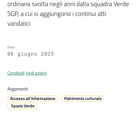
ordinaria svolta negli anni dalla squadra Verde 
SGP, a cui si aggiungono i continui atti 
vandalici
A
l
l
e
Data
:
r
06 giugno 2025
t
a
Condividi
Vedi azioni
m
e
Argomenti
t
e
Accesso all'informazione
Patrimonio culturale
o
Spazio Verde
V
i