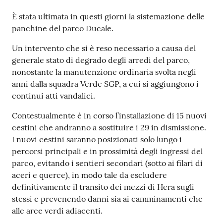
s
i
Contenuto
È stata ultimata in questi giorni la sistemazione delle
t
panchine del parco Ducale.
S
a
Un intervento che si è reso necessario a causa del
s
generale stato di degrado degli arredi del parco,
s
nonostante la manutenzione ordinaria svolta negli
u
anni dalla squadra Verde SGP, a cui si aggiungono i
o
continui atti vandalici.
l
Contestualmente è in corso l’installazione di 15 nuovi
o
cestini che andranno a sostituire i 29 in dismissione.
I nuovi cestini saranno posizionati solo lungo i
Tutti
percorsi principali e in prossimità degli ingressi del
gli
parco, evitando i sentieri secondari (sotto ai filari di
argomenti...
aceri e querce), in modo tale da escludere
definitivamente il transito dei mezzi di Hera sugli
stessi e prevenendo danni sia ai camminamenti che
alle aree verdi adiacenti.
Seguici