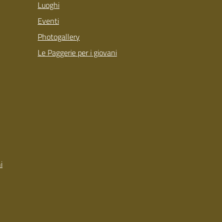
Luoghi
Eventi
Photogallery
Le Paggerie per i giovani
i