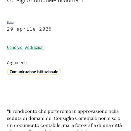
Data
:
A
29 aprile 2026
l
l
e
Condividi
Vedi azioni
r
t
Argomenti
a
Comunicazione istituzionale
m
e
t
e
o
Contenuto
“Il rendiconto che porteremo in approvazione nella
V
seduta di domani del Consiglio Comunale non è solo
i
un documento contabile, ma la fotografia di una città