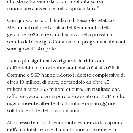
s
che sta rafforzando la propria solidità senza
i
rinunciare a investire nel proprio futuro.”
t
Con queste parole il Sindaco di Sassuolo, Matteo
S
Mesini, introduce l’analisi del Rendiconto della
a
gestione 2025, che sarà discusso nella prossima
s
seduta del Consiglio Comunale in programma domani
s
sera, giovedì 30 aprile.
u
o
Il dato più significativo riguarda la riduzione
l
dell’indebitamento: in due anni, dal 2024 al 2026, il
o
Comune e SGP hanno ridotto il debito complessivo di
circa 10 milioni di euro, portandolo da oltre 45
Tutti
milioni a circa 35,7 milioni di euro. Un risultato che
gli
rafforza e accelera un percorso avviato nel 2014 e che
argomenti...
oggi consente all’ente di affrontare con maggiore
solidità le sfide dei prossimi anni.
Allo stesso tempo, il rendiconto evidenzia la capacità
Seguici
dell’amministrazione di continuare a sostenere lo