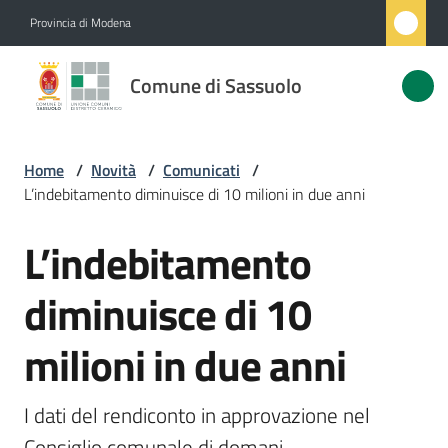
Vai al contenuto
Vai alla navigazione
Vai al footer
Provincia di Modena
Comune
Comune di Sassuolo
di
Sassuolo
Home
/
Novità
/
Comunicati
/
L’indebitamento diminuisce di 10 milioni in due anni
Amministrazione
L’indebitamento
Salta al contenuto
Novità
Menu selezionato
diminuisce di 10
Servizi
milioni in due anni
Vivere
Sassuolo
I dati del rendiconto in approvazione nel 
Consiglio comunale di domani 