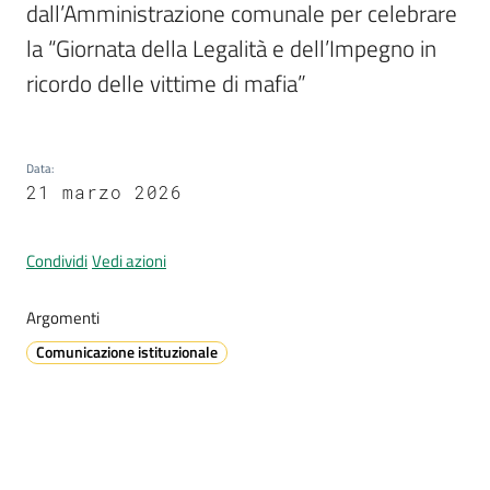
dall’Amministrazione comunale per celebrare 
la “Giornata della Legalità e dell’Impegno in 
ricordo delle vittime di mafia”
A
l
l
e
Data
:
r
21 marzo 2026
t
a
Condividi
Vedi azioni
m
e
Argomenti
t
e
Comunicazione istituzionale
o
V
i