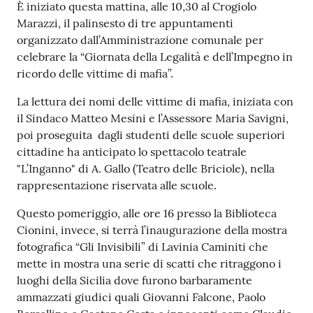
s
Contenuto
È iniziato questa mattina, alle 10,30 al Crogiolo
i
Marazzi, il palinsesto di tre appuntamenti
t
organizzato dall’Amministrazione comunale per
S
celebrare la “Giornata della Legalità e dell’Impegno in
a
ricordo delle vittime di mafia”.
s
s
La lettura dei nomi delle vittime di mafia, iniziata con
u
il Sindaco Matteo Mesini e l’Assessore Maria Savigni,
o
poi proseguita dagli studenti delle scuole superiori
l
cittadine ha anticipato lo spettacolo teatrale
o
"L’Inganno" di A. Gallo (Teatro delle Briciole), nella
rappresentazione riservata alle scuole.
Tutti
Questo pomeriggio, alle ore 16 presso la Biblioteca
gli
Cionini, invece, si terrà l’inaugurazione della mostra
argomenti...
fotografica “Gli Invisibili” di Lavinia Caminiti che
mette in mostra una serie di scatti che ritraggono i
luoghi della Sicilia dove furono barbaramente
ammazzati giudici quali Giovanni Falcone, Paolo
Seguici