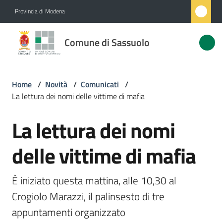
Vai al contenuto
Vai alla navigazione
Vai al footer
Provincia di Modena
Comune
Comune di Sassuolo
di
Sassuolo
Home
/
Novità
/
Comunicati
/
La lettura dei nomi delle vittime di mafia
Amministrazione
La lettura dei nomi
Salta al contenuto
Novità
Menu selezionato
delle vittime di mafia
Servizi
È iniziato questa mattina, alle 10,30 al 
Vivere
Crogiolo Marazzi, il palinsesto di tre 
Sassuolo
appuntamenti organizzato 