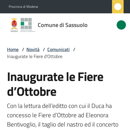
Vai al contenuto
Vai alla navigazione
Vai al footer
Provincia di Modena
Comune
Comune di Sassuolo
di
Sassuolo
Home
/
Novità
/
Comunicati
/
Inaugurate le Fiere d’Ottobre
Amministrazione
Inaugurate le Fiere
Salta al contenuto
Novità
Menu selezionato
d’Ottobre
Servizi
Con la lettura dell’editto con cui il Duca ha 
Vivere
concesso le Fiere d’Ottobre ad Eleonora 
Sassuolo
Bentivoglio, il taglio del nastro ed il concerto 