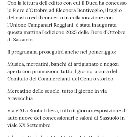
s
Contenuto
Con la lettura dell’editto con cui il Duca ha concesso
i
le Fiere d’Ottobre ad Eleonora Bentivoglio, il taglio
t
del nastro ed il concerto in collaborazione con
S
l’Unione Campanari Reggiani, è stata inaugurata
a
questa mattina l’edizione 2025 delle Fiere d’Ottobre
s
di Sassuolo.
s
u
Il programma proseguirà anche nel pomeriggio:
o
Musica, mercatini, banchi di artigianato e negozi
l
aperti con promozioni, tutto il giorno, a cura del
o
Comitato dei Commercianti del Centro storico
Mercatino delle scuole, tutto il giorno in via
Tutti
Aravecchia
gli
argomenti...
Viale20 a Ruota Libera, tutto il giorno: esposizione di
auto nuove dei concessionari e saloni di Sassuolo in
viale XX Settembre
Seguici