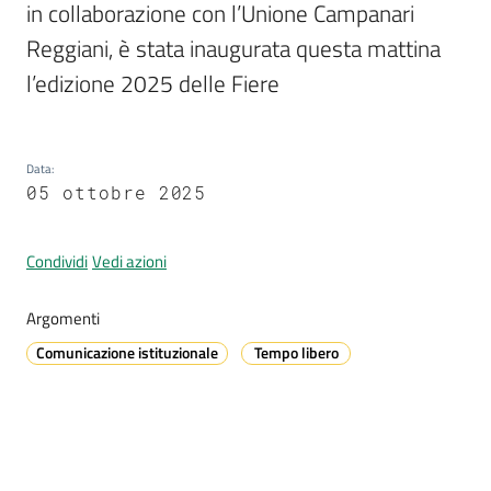
in collaborazione con l’Unione Campanari 
Reggiani, è stata inaugurata questa mattina 
l’edizione 2025 delle Fiere 
A
l
l
e
Data
:
r
05 ottobre 2025
t
a
Condividi
Vedi azioni
m
e
Argomenti
t
e
Comunicazione istituzionale
Tempo libero
o
V
i