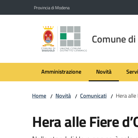
Vai al contenuto
Vai alla navigazione
Vai al footer
Provincia di Modena
Comune di
Amministrazione
Novità
Servi
Menu selezionato
Home
Novità
Comunicati
Hera alle
/
/
/
Salta al contenuto
Hera alle Fiere d