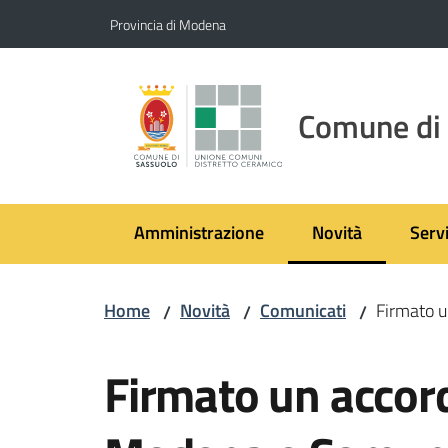
Vai al contenuto
Vai alla navigazione
Vai al footer
Provincia di Modena
Comune di
Amministrazione
Novità
Servi
Menu selezionato
Home
Novità
Comunicati
Firmato u
/
/
/
Salta al contenuto
Firmato un accord