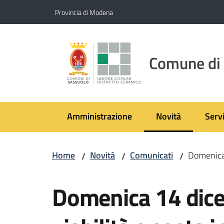
Vai al contenuto
Vai alla navigazione
Vai al footer
Provincia di Modena
Comune di
Amministrazione
Novità
Servi
Menu selezionato
Home
Novità
Comunicati
Domenica 
/
/
/
Salta al contenuto
Domenica 14 dice