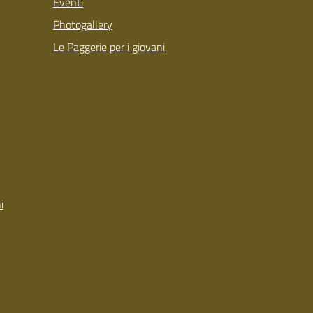
Eventi
Photogallery
Le Paggerie per i giovani
i