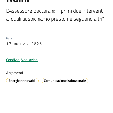
L’Assessore Baccarani: “I primi due interventi 
ai quali auspichiamo presto ne seguano altri”
A
l
l
e
Data
:
17 marzo 2026
r
t
a
Condividi
Vedi azioni
m
e
Argomenti
t
e
Energie rinnovabili
Comunicazione istituzionale
o
V
i