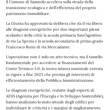
Contenuto
s
Il Comune di Sassuolo accelera sulla strada della
i
transizione ecologica e dell’efficienza del proprio
t
patrimonio immobiliare.
S
La Giunta ha approvato la delibera che da il via libera
a
alle diagnosi energetiche per due importanti plessi
s
scolastici della città: la scuola primaria Sant’Agostino
s
di via La Spezia e la scuola secondaria di primo grado
u
Francesco Ruini di via Mercadante.
o
l
L'operazione non è solo un atto tecnico, ma il tassello
o
fondamentale per accedere ai finanziamenti del
Conto Termico 3.0, la nuova misura nazionale entrata
Tutti
in vigore a fine 2025 che premia gli interventi di
gli
efficientamento della Pubblica Amministrazione.
argomenti...
Le diagnosi energetiche, redatte dagli esperti di
AESS (Agenzia per l’Energia e lo Sviluppo Sostenibile),
hanno analizzato lo stato attuale degli edifici per
Seguici
individuare le criticità e i margini di miglioramento.