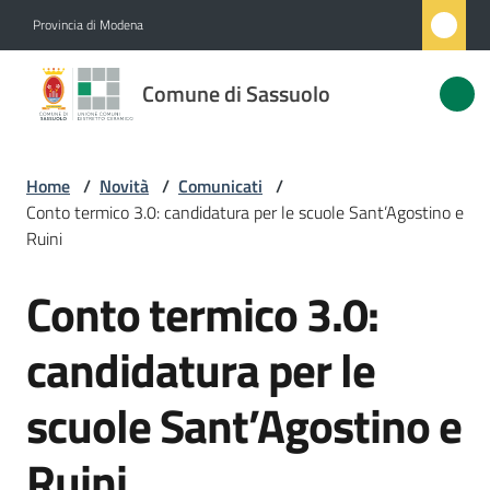
Vai al contenuto
Vai alla navigazione
Vai al footer
Provincia di Modena
Comune
Comune di Sassuolo
di
Sassuolo
Home
/
Novità
/
Comunicati
/
Conto termico 3.0: candidatura per le scuole Sant’Agostino e
Amministrazione
Ruini
Conto termico 3.0:
Novità
Salta al contenuto
Menu selezionato
candidatura per le
Servizi
scuole Sant’Agostino e
Vivere
Sassuolo
Ruini