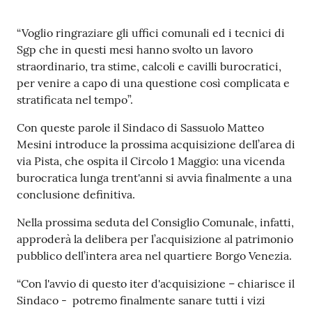
s
i
Contenuto
“Voglio ringraziare gli uffici comunali ed i tecnici di
t
Sgp che in questi mesi hanno svolto un lavoro
S
straordinario, tra stime, calcoli e cavilli burocratici,
a
per venire a capo di una questione così complicata e
s
stratificata nel tempo”.
s
u
Con queste parole il Sindaco di Sassuolo Matteo
o
Mesini introduce la prossima acquisizione dell’area di
l
via Pista, che ospita il Circolo 1 Maggio: una vicenda
o
burocratica lunga trent'anni si avvia finalmente a una
conclusione definitiva.
Tutti
Nella prossima seduta del Consiglio Comunale, infatti,
gli
approderà la delibera per l’acquisizione al patrimonio
argomenti...
pubblico dell’intera area nel quartiere Borgo Venezia.
“Con l'avvio di questo iter d'acquisizione – chiarisce il
Sindaco - potremo finalmente sanare tutti i vizi
Seguici