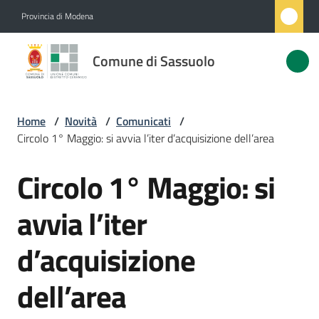
Vai al contenuto
Vai alla navigazione
Vai al footer
Provincia di Modena
Comune
Comune di Sassuolo
di
Sassuolo
Home
/
Novità
/
Comunicati
/
Circolo 1° Maggio: si avvia l’iter d’acquisizione dell’area
Amministrazione
Circolo 1° Maggio: si
Salta al contenuto
Novità
Menu selezionato
avvia l’iter
Servizi
d’acquisizione
Vivere
dell’area
Sassuolo