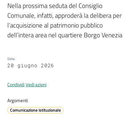
Nella prossima seduta del Consiglio 
Comunale, infatti, approderà la delibera per 
l’acquisizione al patrimonio pubblico 
A
l
dell’intera area nel quartiere Borgo Venezia
l
e
r
Data
:
t
20 giugno 2026
a
m
e
Condividi
Vedi azioni
t
e
Argomenti
o
Comunicazione istituzionale
V
i