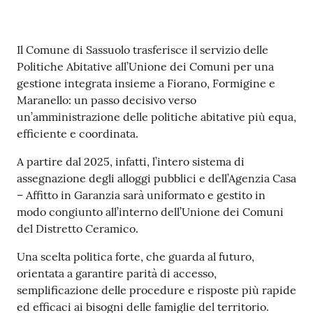
s
i
t
Contenuto
Il Comune di Sassuolo trasferisce il servizio delle
S
Politiche Abitative all’Unione dei Comuni per una
a
gestione integrata insieme a Fiorano, Formigine e
s
Maranello: un passo decisivo verso
s
un’amministrazione delle politiche abitative più equa,
u
efficiente e coordinata.
o
l
A partire dal 2025, infatti, l’intero sistema di
o
assegnazione degli alloggi pubblici e dell’Agenzia Casa
– Affitto in Garanzia sarà uniformato e gestito in
Tutti
modo congiunto all’interno dell’Unione dei Comuni
gli
del Distretto Ceramico.
argomenti...
Una scelta politica forte, che guarda al futuro,
orientata a garantire parità di accesso,
semplificazione delle procedure e risposte più rapide
Seguici
ed efficaci ai bisogni delle famiglie del territorio.