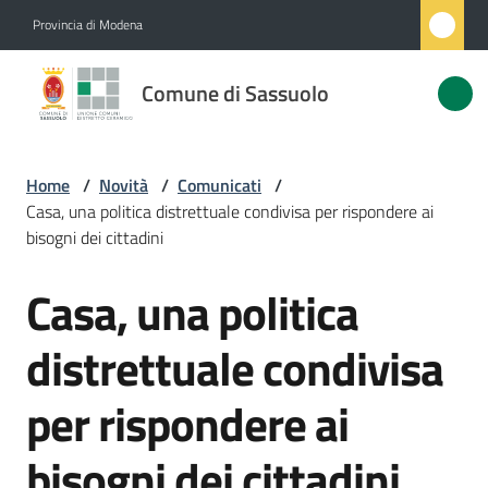
Vai al contenuto
Vai alla navigazione
Vai al footer
Provincia di Modena
Comune
Comune di Sassuolo
di
Sassuolo
Home
/
Novità
/
Comunicati
/
Casa, una politica distrettuale condivisa per rispondere ai
Amministrazione
bisogni dei cittadini
Casa, una politica
Novità
Salta al contenuto
Menu selezionato
distrettuale condivisa
Servizi
per rispondere ai
Vivere
Sassuolo
bisogni dei cittadini