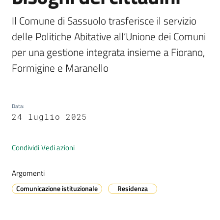
Il Comune di Sassuolo trasferisce il servizio 
delle Politiche Abitative all’Unione dei Comuni 
A
per una gestione integrata insieme a Fiorano, 
l
l
Formigine e Maranello
e
r
t
Data
:
a
24 luglio 2025
m
e
t
Condividi
Vedi azioni
e
o
Argomenti
Comunicazione istituzionale
Residenza
V
i