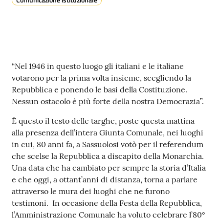
s
i
t
S
a
s
Contenuto
“Nel 1946 in questo luogo gli italiani e le italiane
s
votarono per la prima volta insieme, scegliendo la
u
Repubblica e ponendo le basi della Costituzione.
o
Nessun ostacolo è più forte della nostra Democrazia”.
l
o
È questo il testo delle targhe, poste questa mattina
alla presenza dell’intera Giunta Comunale, nei luoghi
in cui, 80 anni fa, a Sassuolosi votò per il referendum
Tutti
che scelse la Repubblica a discapito della Monarchia.
gli
Una data che ha cambiato per sempre la storia d’Italia
argomenti...
e che oggi, a ottant’anni di distanza, torna a parlare
attraverso le mura dei luoghi che ne furono
testimoni. In occasione della Festa della Repubblica,
Seguici
l’Amministrazione Comunale ha voluto celebrare l’80°