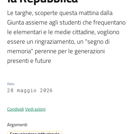
Le targhe, scoperte questa mattina dalla 
Giunta assieme agli studenti che frequentano 
A
le elementari e le medie cittadine, vogliono 
l
l
essere un ringraziamento, un "segno di 
e
memoria" perenne per le generazioni 
r
presenti e future
t
a
m
e
Data
:
t
28 maggio 2026
e
o
Condividi
Vedi azioni
V
Argomenti
i
Comunicazione istituzionale