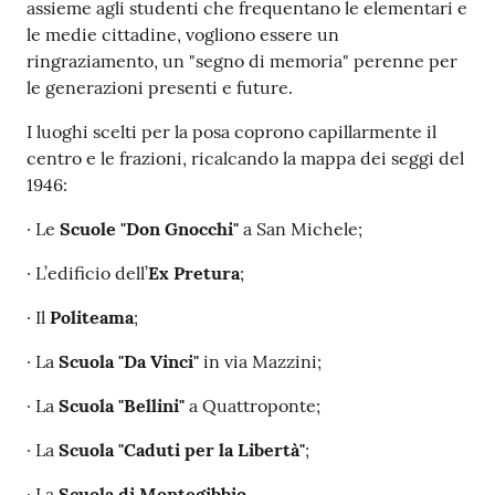
assieme agli studenti che frequentano le elementari e
le medie cittadine, vogliono essere un
ringraziamento, un "segno di memoria" perenne per
le generazioni presenti e future.
I luoghi scelti per la posa coprono capillarmente il
centro e le frazioni, ricalcando la mappa dei seggi del
1946:
· Le
Scuole "Don Gnocchi"
a San Michele;
· L’edificio dell’
Ex Pretura
;
· Il
Politeama
;
· La
Scuola "Da Vinci"
in via Mazzini;
· La
Scuola "Bellini"
a Quattroponte;
· La
Scuola "Caduti per la Libertà"
;
· La
Scuola di Montegibbio
.