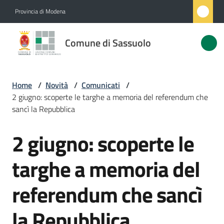
Vai al contenuto
Vai alla navigazione
Vai al footer
Provincia di Modena
Comune
Comune di Sassuolo
di
Sassuolo
Home
/
Novità
/
Comunicati
/
2 giugno: scoperte le targhe a memoria del referendum che
Amministrazione
sancì la Repubblica
2 giugno: scoperte le
Novità
Salta al contenuto
Menu selezionato
targhe a memoria del
Servizi
referendum che sancì
Vivere
Sassuolo
la Repubblica