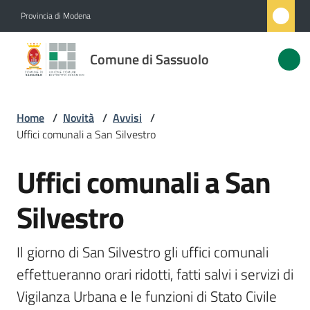
Vai al contenuto
Vai alla navigazione
Vai al footer
Provincia di Modena
Comune
Comune di Sassuolo
di
Sassuolo
Home
/
Novità
/
Avvisi
/
Uffici comunali a San Silvestro
Amministrazione
Uffici comunali a San
Salta al contenuto
Novità
Menu selezionato
Silvestro
Servizi
Il giorno di San Silvestro gli uffici comunali 
Vivere
effettueranno orari ridotti, fatti salvi i servizi di 
Sassuolo
Vigilanza Urbana e le funzioni di Stato Civile