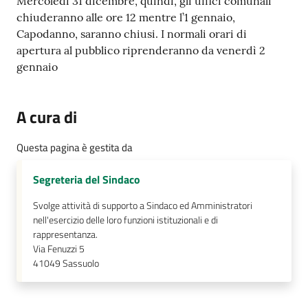
s
Mercoledì 31 dicembre, quindi, gli uffici comunali
i
chiuderanno alle ore 12 mentre l’1 gennaio,
t
Capodanno, saranno chiusi. I normali orari di
S
apertura al pubblico riprenderanno da venerdì 2
a
gennaio
s
s
A cura di
u
o
Questa pagina è gestita da
l
o
Segreteria del Sindaco
Svolge attività di supporto a Sindaco ed Amministratori
Tutti
nell'esercizio delle loro funzioni istituzionali e di
gli
rappresentanza.
argomenti...
Via Fenuzzi 5
41049
Sassuolo
Seguici