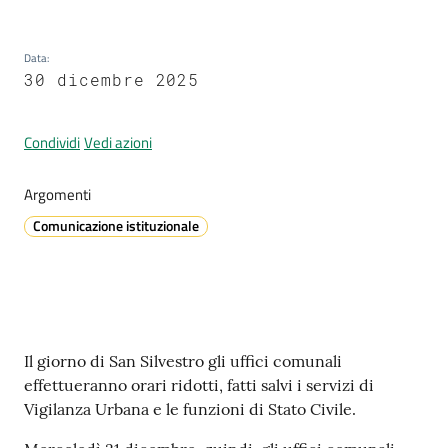
Data
:
A
30 dicembre 2025
l
l
Condividi
Vedi azioni
e
r
Argomenti
t
a
Comunicazione istituzionale
m
e
t
e
o
Contenuto
Il giorno di San Silvestro gli uffici comunali
effettueranno orari ridotti, fatti salvi i servizi di
V
Vigilanza Urbana e le funzioni di Stato Civile.
i