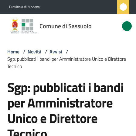
Vai al contenuto
Vai alla navigazione
Vai al footer
Provincia di Modena
Comune
Comune di Sassuolo
di
Sassuolo
Home
/
Novità
/
Avvisi
/
Sgp: pubblicati i bandi per Amministratore Unico e Direttore
Amministrazione
Tecnico
Sgp: pubblicati i bandi
Novità
Salta al contenuto
Menu selezionato
per Amministratore
Servizi
Unico e Direttore
Vivere
Sassuolo
Tecnico