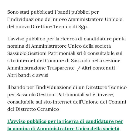
s
i
Contenuto
Sono stati pubblicati i bandi pubblici per
t
l’individuazione del nuovo Amministratore Unico e
S
del nuovo Direttore Tecnico di Sgp.
a
s
L’avviso pubblico per la ricerca di candidature per la
s
nomina di Amministratore Unico della società
u
Sassuolo Gestioni Patrimoniali srl è consultabile sul
o
sito internet del Comune di Sassuolo nella sezione
l
Amministrazione Trasparente / Altri contenuti -
o
Altri bandi e avvisi
Il bando per l’individuazione di un Direttore Tecnico
Tutti
per Sassuolo Gestioni Patrimoniali srl è, invece,
gli
consultabile sul sito internet dell’Unione dei Comuni
argomenti...
del Distretto Ceramico
L’avviso pubblico per la ricerca di candidature per
la nomina di Amministratore Unico della società
Seguici