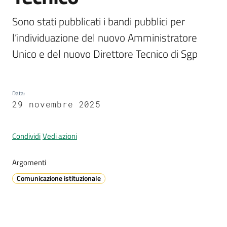
Sono stati pubblicati i bandi pubblici per 
l’individuazione del nuovo Amministratore 
A
Unico e del nuovo Direttore Tecnico di Sgp
l
l
e
r
Data
:
t
29 novembre 2025
a
m
Condividi
Vedi azioni
e
t
e
Argomenti
o
Comunicazione istituzionale
V
i