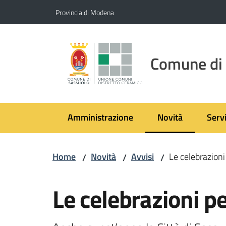
Vai al contenuto
Vai alla navigazione
Vai al footer
Provincia di Modena
Comune di
Amministrazione
Novità
Servi
Menu selezionato
Home
Novità
Avvisi
Le celebrazioni
/
/
/
Salta al contenuto
Le celebrazioni p