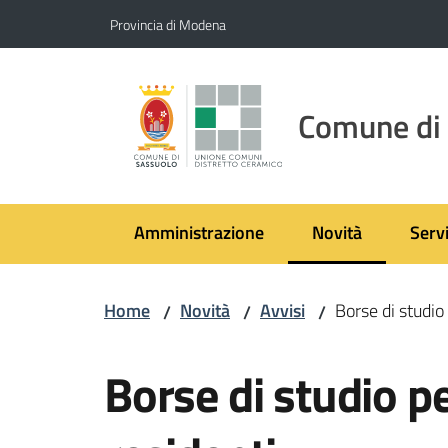
Vai al contenuto
Vai alla navigazione
Vai al footer
Provincia di Modena
Comune di
Amministrazione
Novità
Servi
Menu selezionato
Home
Novità
Avvisi
Borse di studio 
/
/
/
Salta al contenuto
Borse di studio pe