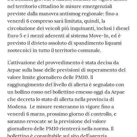
s
nel territorio cittadino le misure emergenziali
i
previste dalla manovra antismog regionale: fino a
t
venerdì 6 compreso sarà limitata, quindi, la
S
circolazione dei veicoli più inquinanti, inclusi i diesel
a
Euro 5 e i mezzi aderenti al sistema Move-In, ed è
s
previsto il divieto assoluto di spandimento liquami
s
zootecnici in tutto il territorio comunale.
u
o
L’attivazione del provvedimento è stata decisa da
l
Arpae sulla base delle previsioni di superamento del
o
valore limite giornaliero delle PM10. Il
raggiungimento del livello di allerta è segnalato con
Tutti
un bollino rosso nel bollettino emesso oggi da Arpae
gli
che decreta lo stato di allerta nella provincia di
argomenti...
Modena. Le misure resteranno in vigore fino a
venerdì 6 marzo, prossimo giorno di controllo, e
saranno revocate se la previsione del valore
giornaliero delle PM10 rientrerà nella norma. Il
Seguici
bollettino è consultabile sul sito dell’agenzia