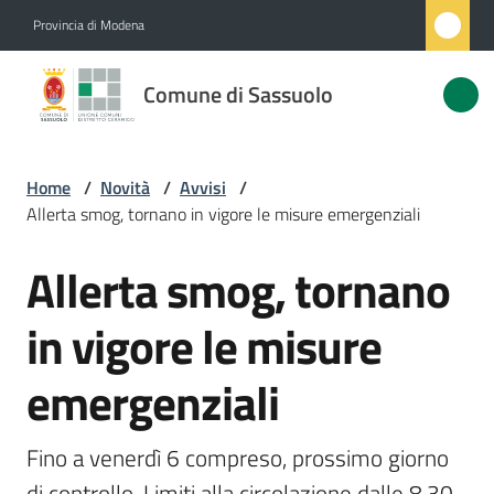
Vai al contenuto
Vai alla navigazione
Vai al footer
Provincia di Modena
Comune
Comune di Sassuolo
di
Sassuolo
Home
/
Novità
/
Avvisi
/
Allerta smog, tornano in vigore le misure emergenziali
Amministrazione
Allerta smog, tornano
Salta al contenuto
Novità
Menu selezionato
in vigore le misure
Servizi
emergenziali
Vivere
Sassuolo
Fino a venerdì 6 compreso, prossimo giorno 
di controllo. Limiti alla circolazione dalle 8.30 