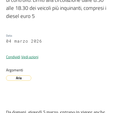
alle 18.30 dei veicoli più inquinanti, compresi i 
diesel euro 5
A
l
l
Data
:
e
04 marzo 2026
r
t
a
Condividi
Vedi azioni
m
e
Argomenti
t
Aria
e
o
V
i
Contenuto
Da domani, giovedì 5 marzo, entrano in vigore anche