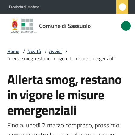
Vai al contenuto
Vai alla navigazione
Vai al footer
Provincia di Modena
Comune
Comune di Sassuolo
di
Sassuolo
Home
/
Novità
/
Avvisi
/
Allerta smog, restano in vigore le misure emergenziali
Amministrazione
Allerta smog, restano
Salta al contenuto
Novità
Menu selezionato
in vigore le misure
Servizi
emergenziali
Vivere
Sassuolo
Fino a lunedì 2 marzo compreso, prossimo 
giorno di controllo. Limiti alla circolazione 