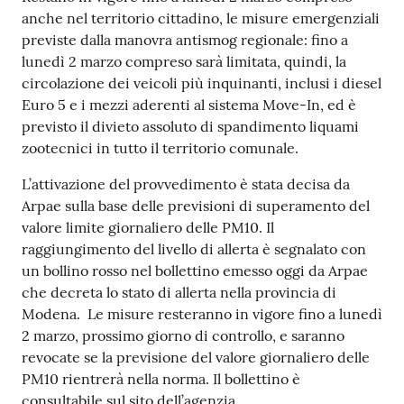
s
anche nel territorio cittadino, le misure emergenziali
i
previste dalla manovra antismog regionale: fino a
t
lunedì 2 marzo compreso sarà limitata, quindi, la
S
circolazione dei veicoli più inquinanti, inclusi i diesel
a
Euro 5 e i mezzi aderenti al sistema Move-In, ed è
s
previsto il divieto assoluto di spandimento liquami
s
zootecnici in tutto il territorio comunale.
u
o
L’attivazione del provvedimento è stata decisa da
l
Arpae sulla base delle previsioni di superamento del
o
valore limite giornaliero delle PM10. Il
raggiungimento del livello di allerta è segnalato con
Tutti
un bollino rosso nel bollettino emesso oggi da Arpae
gli
che decreta lo stato di allerta nella provincia di
argomenti...
Modena. Le misure resteranno in vigore fino a lunedì
2 marzo, prossimo giorno di controllo, e saranno
revocate se la previsione del valore giornaliero delle
PM10 rientrerà nella norma. Il bollettino è
Seguici
consultabile sul sito dell’agenzia