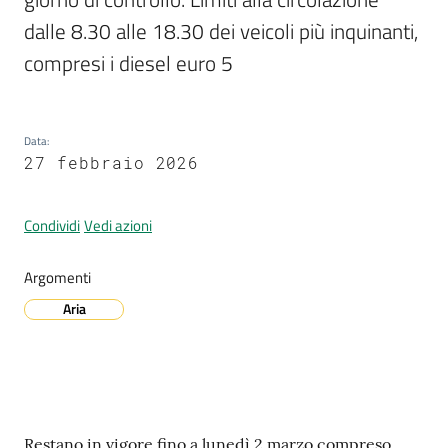
dalle 8.30 alle 18.30 dei veicoli più inquinanti, 
compresi i diesel euro 5
A
l
l
Data
:
e
27 febbraio 2026
r
t
a
Condividi
Vedi azioni
m
e
Argomenti
t
Aria
e
o
V
i
Contenuto
Restano in vigore fino a lunedì 2 marzo compreso